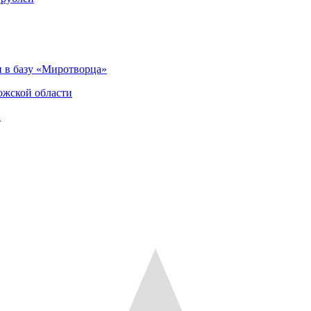
 в базу «Миротворца»
ожской области
и