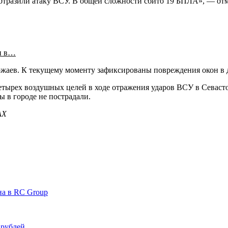
тразили атаку ВСУ. В общей сложности сбито 19 БПЛА», — отм
и в…
вожаев. К текущему моменту зафиксированы повреждения окон в 
етырех воздушных целей в ходе отражения ударов ВСУ в Севаст
 в городе не пострадали.
АХ
на в RC Group
 рублей