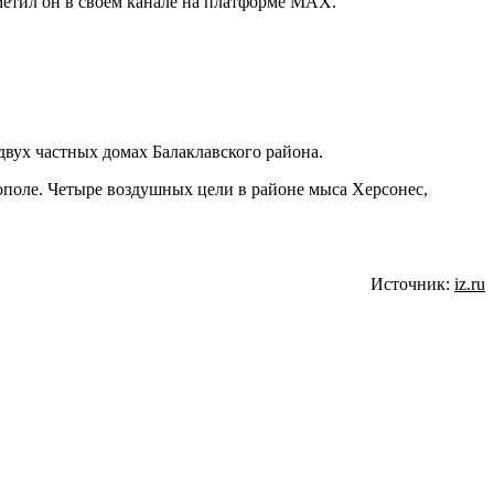
етил он в своем канале на платформе МАХ.
двух частных домах Балаклавского района.
ополе. Четыре воздушных цели в районе мыса Херсонес,
Источник:
iz.ru