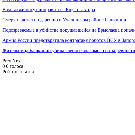
Вам также могут понравиться
Еще от автора
Смерч налетел на деревню в Учалинском районе Башкирии
Подозреваемые в убийстве покушавшейся на Ермолаева попали
Армия России предотвратила контратаку роботов ВСУ в Запор
Жительница Башкирии убила слепого знакомого из-за ревност
Prev
Next
0
0
голоса
Рейтинг статьи