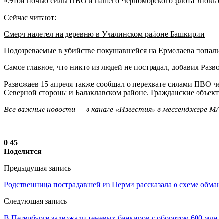
«Этой ночью силы ПВО и нашего Черноморского флота вновь о
Сейчас читают:
Смерч налетел на деревню в Учалинском районе Башкирии
Подозреваемые в убийстве покушавшейся на Ермолаева попал
Самое главное, что никто из людей не пострадал, добавил Раз
Развожаев 15 апреля также сообщал о перехвате силами ПВО ч
Северной стороны и Балаклавском районе. Гражданские объекты
Все важные новости — в канале «Известия» в мессенджере М
0
45
Поделится
Предыдущая запись
Родственница пострадавшей из Перми рассказала о схеме обма
Следующая запись
В Петербурге задержали теневых банкиров с оборотом 600 млн