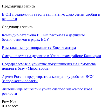
Предыдущая запись
В ОП предложили ввести выплаты ко Дню семьи, любви и
верности
Следующая запись
Командир батальона ВС РФ рассказал о дефиците
беспилотников в рядах ВСУ
Вам также могут понравиться
Еще от автора
Смерч налетел на деревню в Учалинском районе Башкирии
Подозреваемые в убийстве покушавшейся на Ермолаева
попали в базу «Миротворца»
Армия России предотвратила контратаку роботов ВСУ в
Запорожской области
Жительница Башкирии убила слепого знакомого из-за
ревности
Prev
Next
0
0
голоса