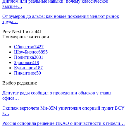
Диплом или реальные навыки: почему классическое
высшее…
От зумеров до альфа: как новые поколения меняют рынок
труда…
Prev
Next
1 из 2 441
Популярные категории
Общество
7427
Шоу-Бизнес
6895
Политика
2031
Здоровье
419
Кулинария
187
Пикантное
50
Выбор редакции:
Депутат рады сообщил о проведении обысков у главы
офиса…
Экипаж вертолета Ми-35М уничтожил опорный пункт ВСУ
в…
Россия оспорила решение ИКАО о причастности к гибели…