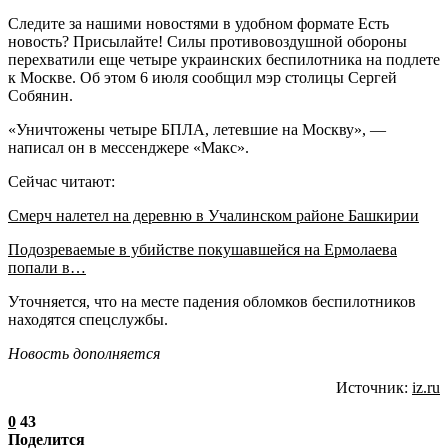
Следите за нашими новостями в удобном формате Есть
новость? Присылайте! Силы противовоздушной обороны
перехватили еще четыре украинских беспилотника на подлете
к Москве. Об этом 6 июля сообщил мэр столицы Сергей
Собянин.
«Уничтожены четыре БПЛА, летевшие на Москву», —
написал он в мессенджере «Макс».
Сейчас читают:
Смерч налетел на деревню в Учалинском районе Башкирии
Подозреваемые в убийстве покушавшейся на Ермолаева
попали в…
Уточняется, что на месте падения обломков беспилотников
находятся спецслужбы.
Новость дополняется
Источник:
iz.ru
0
43
Поделится