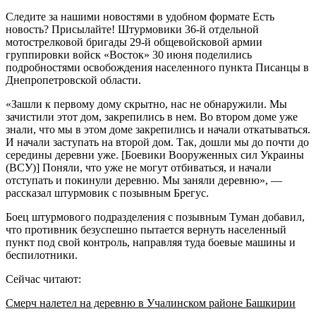
Следите за нашими новостями в удобном формате Есть
новость? Присылайте! Штурмовики 36-й отдельной
мотострелковой бригады 29-й общевойсковой армии
группировки войск «Восток» 30 июня поделились
подробностями освобождения населенного пункта Писанцы в
Днепропетровской области.
«Зашли к первому дому скрытно, нас не обнаружили. Мы
зачистили этот дом, закрепились в нем. Во втором доме уже
знали, что мы в этом доме закрепились и начали откатываться.
И начали заступать на второй дом. Так, дошли мы до почти до
середины деревни уже. [Боевики Вооруженных сил Украины
(ВСУ)] Поняли, что уже не могут отбиваться, и начали
отступать и покинули деревню. Мы заняли деревню», —
рассказал штурмовик с позывным Брегус.
Боец штурмового подразделения с позывным Туман добавил,
что противник безуспешно пытается вернуть населенный
пункт под свой контроль, направляя туда боевые машины и
беспилотники.
Сейчас читают:
Смерч налетел на деревню в Учалинском районе Башкирии