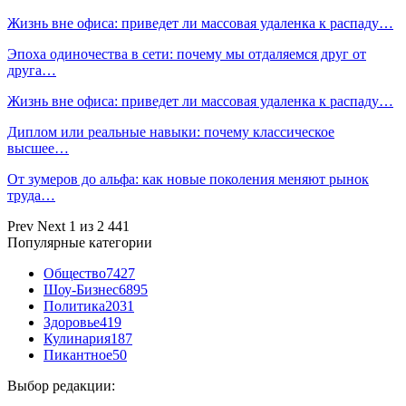
Жизнь вне офиса: приведет ли массовая удаленка к распаду…
Эпоха одиночества в сети: почему мы отдаляемся друг от
друга…
Жизнь вне офиса: приведет ли массовая удаленка к распаду…
Диплом или реальные навыки: почему классическое
высшее…
От зумеров до альфа: как новые поколения меняют рынок
труда…
Prev
Next
1 из 2 441
Популярные категории
Общество
7427
Шоу-Бизнес
6895
Политика
2031
Здоровье
419
Кулинария
187
Пикантное
50
Выбор редакции: