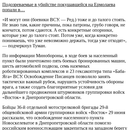
Подозреваемые в убийстве покушавшейся на Ермолаева
попали в…
«И могут они (боевики ВСУ. — Ред.) тоже и до талого стоять.
Не знаю там, какие причины, пока патроны, грубо говоря, не
кончатся, потом сдаются. А есть конкретные опорники,
которые уже до талого стоят. Потом уже, когда конкретно
понимаешь, что уже невозможно держать, тогда уже отходят»,
— подчеркнул Туман.
По информации Минобороны, в ходе боев за населенный
пункт были уничтожено пять боевых бронированных машин,
шесть автомобилей подвоза, семь наземных
роботизированных комплексов и 23 гексакоптера типа «Баба-
Яга» ВСУ. Освобождение Писанцев позволило занять
тактически важный рубеж, нарушить устойчивость обороны
врага, а также создать благоприятные условия для
дальнейшего продвижения штурмовиков группировки войск
«Восток» в Днепропетровской области.
Бойцы 36-й отдельной мотострелковой бригады 29-й
общевойсковой армии группировки войск «Восток» 29 июня
рассказали, что освобождение населенного пункта
Новоскелеватое в Днепропетровской области помогло
российским военнослужащим закрепиться на западном берегу