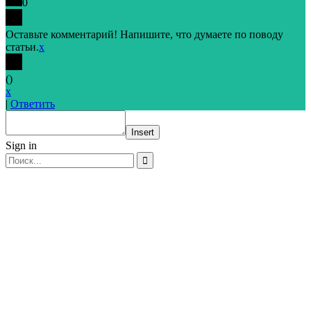
0
Оставьте комментарий! Напишите, что думаете по поводу
статьи.
x
(
)
x
|
Ответить
Insert
Sign in