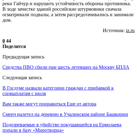
реки Гайчур и нарушить устойчивость обороны противника.
В ходе зачистке зданий российские штурмовики сначала
осматривали подвалы, а затем рассредотачивались и занимали
дом.
Источник:
iz.ru
0
44
Поделится
Предыдущая запись
Средства ПВО сбили еще шесть летевших на Москву БПЛА
Следующая запись
В Госдуме назвали категории граждан с прибавкой к
соцвыплатам с июля
Вам также могут понравиться
Еще от автора
Смерч налетел на деревню в Учалинском районе Башкирии
Подозреваемые в убийстве покушавшейся на Ермолаева
попали в базу «Миротворца»