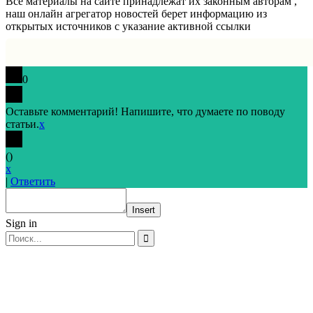
Все материалы на сайте принадлежат их законным авторам ,
наш онлайн агрегатор новостей берет информацию из
открытых источников с указание активной ссылки
0
Оставьте комментарий! Напишите, что думаете по поводу
статьи.
x
(
)
x
|
Ответить
Insert
Sign in