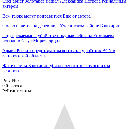
Сценарист Золотарев назвал Александра Петрова гениальным
актером
Вам также могут понравиться
Еще от автора
Смерч налетел на деревню в Учалинском районе Башкирии
Подозреваемые в убийстве покушавшейся на Ермолаева
попали в базу «Миротворца»
Армия России предотвратила контратаку роботов ВСУ в
Запорожской области
Жительница Башкирии убила слепого знакомого из-за
ревности
Prev
Next
0
0
голоса
Рейтинг статьи