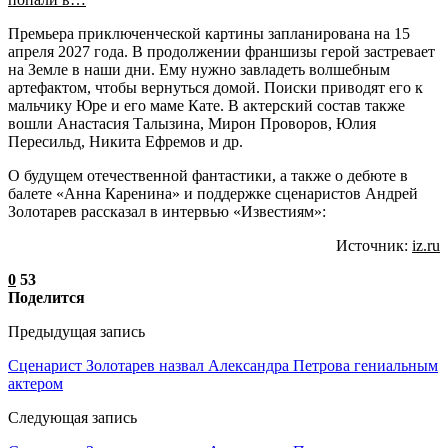
Премьера приключенческой картины запланирована на 15
апреля 2027 года. В продолжении франшизы герой застревает
на Земле в наши дни. Ему нужно завладеть волшебным
артефактом, чтобы вернуться домой. Поиски приводят его к
мальчику Юре и его маме Кате. В актерский состав также
вошли Анастасия Талызина, Мирон Проворов, Юлия
Пересильд, Никита Ефремов и др.
О будущем отечественной фантастики, а также о дебюте в
балете «Анна Каренина» и поддержке сценаристов Андрей
Золотарев рассказал в интервью «Известиям»:
Источник:
iz.ru
0
53
Поделится
Предыдущая запись
Сценарист Золотарев назвал Александра Петрова гениальным
актером
Следующая запись