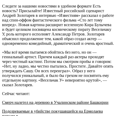
Следите за нашими новостями в удобном формате Есть
новость? Присылайте! Известный российский сценарист
Андрей Золотарев в интервью «Известиям» рассказал о работе
над спин-оффом фантастического фильма «Сто лет тому
вперед». Новая картина расширит вселенную Кира Булычева
и будет целиком посвящена космическому пирату Весельчаку
У, роль которого исполняет Александр Петров. Золотарев
объяснил продолжение тем, какой образ создал актер —
одновременно комедийный, драматический и очень яростный.
«Мы всё время пытаемся обойтись без него, но он —
гениальный артист. Причем каждый раз актеры проходят
через честный кастинг. Потом мы смотрим пробы и говорим:
«Нет, ну ладно, мы честно пытались. Простите. Давайте опять
утверждать Сашу. Он всех переиграл». Образ у него
получился уникальный, и было бы грехом не посвятить ему
отдельную картину. «Весельчак У» невероятно крутой», —
сказал Золотарев.
Сейчас читают:
Смерч налетел на деревню в Учалинском районе Башкирии
Подозреваемые в убийстве покушавшейся на Ермолаева
попали в…