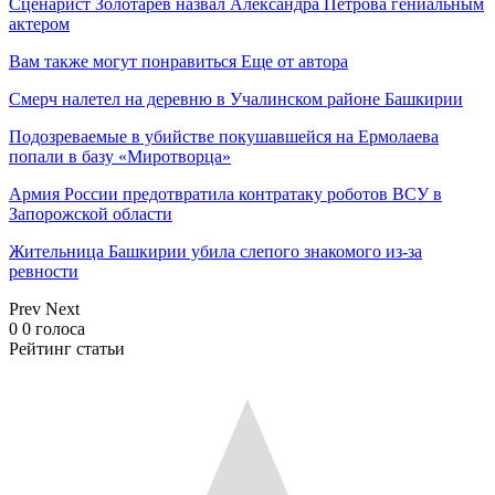
Сценарист Золотарев назвал Александра Петрова гениальным
актером
Вам также могут понравиться
Еще от автора
Смерч налетел на деревню в Учалинском районе Башкирии
Подозреваемые в убийстве покушавшейся на Ермолаева
попали в базу «Миротворца»
Армия России предотвратила контратаку роботов ВСУ в
Запорожской области
Жительница Башкирии убила слепого знакомого из-за
ревности
Prev
Next
0
0
голоса
Рейтинг статьи