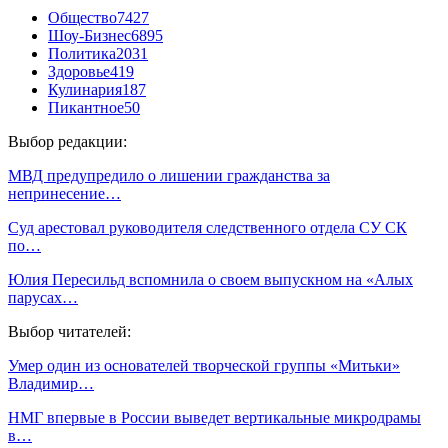
Общество
7427
Шоу-Бизнес
6895
Политика
2031
Здоровье
419
Кулинария
187
Пикантное
50
Выбор редакции:
МВД предупредило о лишении гражданства за
непринесение…
Суд арестовал руководителя следственного отдела СУ СК
по…
Юлия Пересильд вспомнила о своем выпускном на «Алых
парусах…
Выбор читателей:
Умер один из основателей творческой группы «Митьки»
Владимир…
НМГ впервые в России выведет вертикальные микродрамы
в…