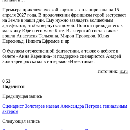
Премьера приключенческой картины запланирована на 15
апреля 2027 года. В продолжении франшизы герой застревает
на Земле в наши дни. Ему нужно завладеть волшебным
артефактом, чтобы вернуться домой. Поиски приводят его к
мальчику Юре и его маме Кате. В актерский состав также
вошли Анастасия Талызина, Мирон Проворов, Юлия
Пересильд, Никита Ефремов и др.
О будущем отечественной фантастики, а также о дебюте в
балете «Анна Каренина» и поддержке сценаристов Андрей
Золотарев рассказал в интервью «Известиям»:
Источник:
iz.ru
0
53
Поделится
Предыдущая запись
Сценарист Золотарев назвал Александра Петрова гениальным
актером
Следующая запись