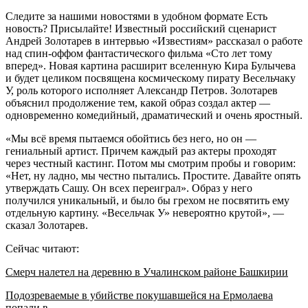
Следите за нашими новостями в удобном формате Есть
новость? Присылайте! Известный российский сценарист
Андрей Золотарев в интервью «Известиям» рассказал о работе
над спин-оффом фантастического фильма «Сто лет тому
вперед». Новая картина расширит вселенную Кира Булычева
и будет целиком посвящена космическому пирату Весельчаку
У, роль которого исполняет Александр Петров. Золотарев
объяснил продолжение тем, какой образ создал актер —
одновременно комедийный, драматический и очень яростный.
«Мы всё время пытаемся обойтись без него, но он —
гениальный артист. Причем каждый раз актеры проходят
через честный кастинг. Потом мы смотрим пробы и говорим:
«Нет, ну ладно, мы честно пытались. Простите. Давайте опять
утверждать Сашу. Он всех переиграл». Образ у него
получился уникальный, и было бы грехом не посвятить ему
отдельную картину. «Весельчак У» невероятно крутой», —
сказал Золотарев.
Сейчас читают:
Смерч налетел на деревню в Учалинском районе Башкирии
Подозреваемые в убийстве покушавшейся на Ермолаева
попали в…