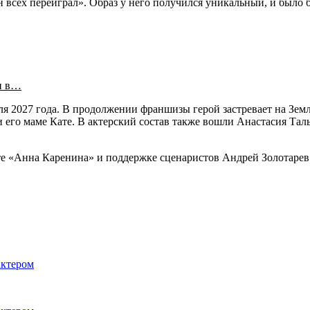
н всех переиграл». Образ у него получился уникальный, и было 
и в…
я 2027 года. В продолжении франшизы герой застревает на Зем
и его маме Кате. В актерский состав также вошли Анастасия Т
ете «Анна Каренина» и поддержке сценаристов Андрей Золотарев
актером