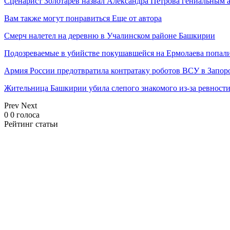
Сценарист Золотарев назвал Александра Петрова гениальным 
Вам также могут понравиться
Еще от автора
Смерч налетел на деревню в Учалинском районе Башкирии
Подозреваемые в убийстве покушавшейся на Ермолаева попали
Армия России предотвратила контратаку роботов ВСУ в Запор
Жительница Башкирии убила слепого знакомого из-за ревност
Prev
Next
0
0
голоса
Рейтинг статьи