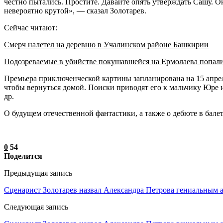
честно пытались. Простите. Давайте опять утверждать Сашу. О
невероятно крутой», — сказал Золотарев.
Сейчас читают:
Смерч налетел на деревню в Учалинском районе Башкирии
Подозреваемые в убийстве покушавшейся на Ермолаева попал
Премьера приключенческой картины запланирована на 15 апрел
чтобы вернуться домой. Поиски приводят его к мальчику Юре 
др.
О будущем отечественной фантастики, а также о дебюте в бал
0
54
Поделится
Предыдущая запись
Сценарист Золотарев назвал Александра Петрова гениальным 
Следующая запись