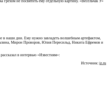
бы грехом не посвятить ему отдельную картину. «Весельчак У»
ле в наши дни. Ему нужно завладеть волшебным артефактом,
алызина, Мирон Проворов, Юлия Пересильд, Никита Ефремов и
 рассказал в интервью «Известиям»:
Источник:
iz.ru