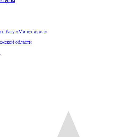
актером
 в базу «Миротворца»
ожской области
и