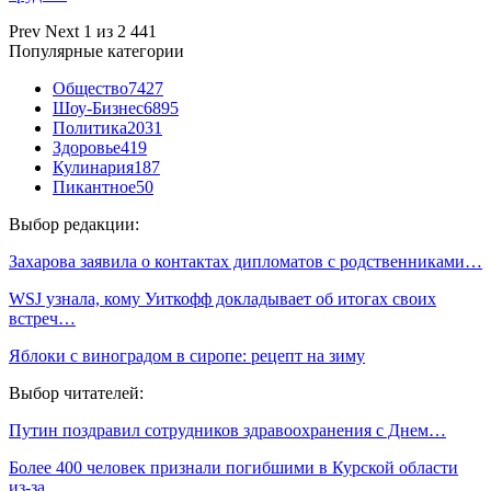
Prev
Next
1 из 2 441
Популярные категории
Общество
7427
Шоу-Бизнес
6895
Политика
2031
Здоровье
419
Кулинария
187
Пикантное
50
Выбор редакции:
Захарова заявила о контактах дипломатов с родственниками…
WSJ узнала, кому Уиткофф докладывает об итогах своих
встреч…
Яблоки с виноградом в сиропе: рецепт на зиму
Выбор читателей:
Путин поздравил сотрудников здравоохранения с Днем…
Более 400 человек признали погибшими в Курской области
из-за…