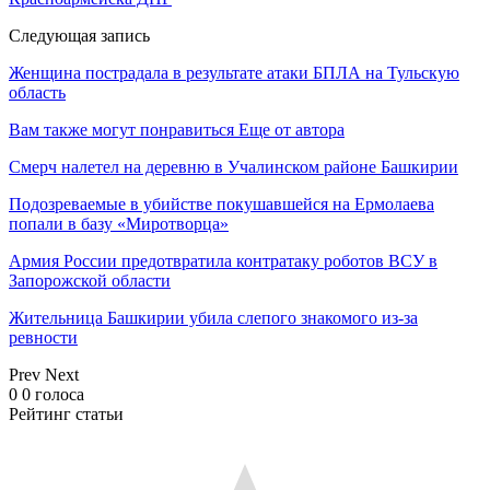
Следующая запись
Женщина пострадала в результате атаки БПЛА на Тульскую
область
Вам также могут понравиться
Еще от автора
Смерч налетел на деревню в Учалинском районе Башкирии
Подозреваемые в убийстве покушавшейся на Ермолаева
попали в базу «Миротворца»
Армия России предотвратила контратаку роботов ВСУ в
Запорожской области
Жительница Башкирии убила слепого знакомого из-за
ревности
Prev
Next
0
0
голоса
Рейтинг статьи