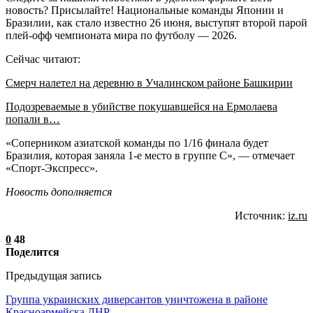
новость? Присылайте! Национальные команды Японии и
Бразилии, как стало известно 26 июня, выступят второй парой
плей-офф чемпионата мира по футболу — 2026.
Сейчас читают:
Смерч налетел на деревню в Учалинском районе Башкирии
Подозреваемые в убийстве покушавшейся на Ермолаева
попали в…
«Соперником азиатской команды по 1/16 финала будет
Бразилия, которая заняла 1-е место в группе C», — отмечает
«Спорт-Экспресс».
Новость дополняется
Источник:
iz.ru
0
48
Поделится
Предыдущая запись
Группа украинских диверсантов уничтожена в районе
Красноармейска ДНР