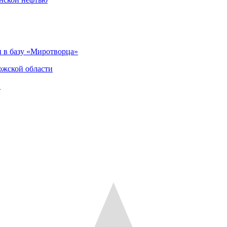
 в базу «Миротворца»
ожской области
и