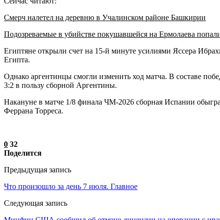
Сейчас читают:
Смерч налетел на деревню в Учалинском районе Башкирии
Подозреваемые в убийстве покушавшейся на Ермолаева попал
Египтяне открыли счет на 15-й минуте усилиями Яссера Ибрахи
Египта.
Однако аргентинцы смогли изменить ход матча. В составе побе
3:2 в пользу сборной Аргентины.
Накануне в матче 1/8 финала ЧМ-2026 сборная Испании обыгр
Феррана Торреса.
0
32
Поделится
Предыдущая запись
Что произошло за день 7 июля. Главное
Следующая запись
Минфин США сообщил об отмене лицензии на операции с ира