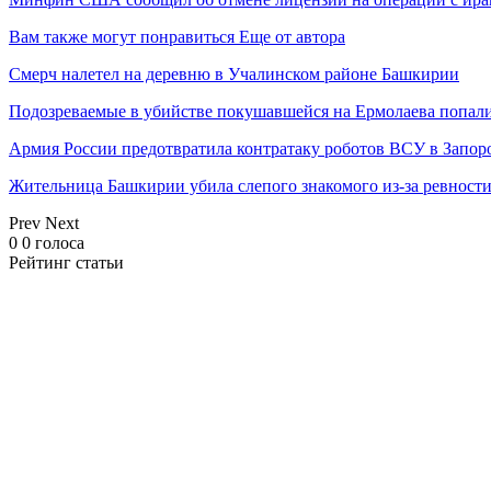
Вам также могут понравиться
Еще от автора
Смерч налетел на деревню в Учалинском районе Башкирии
Подозреваемые в убийстве покушавшейся на Ермолаева попали
Армия России предотвратила контратаку роботов ВСУ в Запор
Жительница Башкирии убила слепого знакомого из-за ревност
Prev
Next
0
0
голоса
Рейтинг статьи