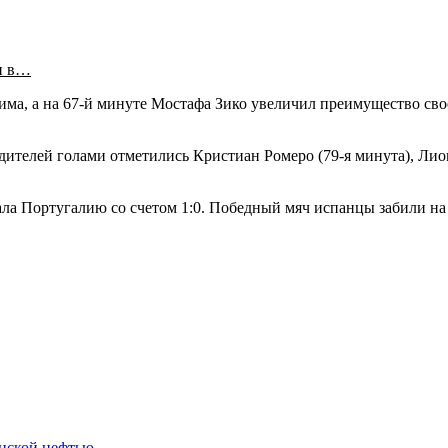
и в…
ма, а на 67-й минуте Мостафа Зико увеличил преимущество свое
дителей голами отметились Кристиан Ромеро (79-я минута), Лио
ала Португалию со счетом 1:0. Победный мяч испанцы забили н
нской нефтью