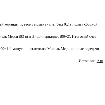
й команды. К этому моменту счет был 0:2 в пользу сборной
нель Месси (83-я) и Энцо Фернандес (90+2). Итоговый счет —
а 90+1-й минуте — отличился Микель Мерино после передачи
Источник:
iz.ru