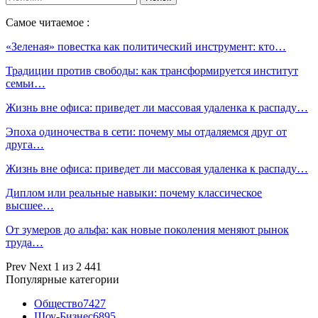
Самое читаемое :
«Зеленая» повестка как политический инструмент: кто…
Традиции против свободы: как трансформируется институт
семьи…
Жизнь вне офиса: приведет ли массовая удаленка к распаду…
Эпоха одиночества в сети: почему мы отдаляемся друг от
друга…
Жизнь вне офиса: приведет ли массовая удаленка к распаду…
Диплом или реальные навыки: почему классическое
высшее…
От зумеров до альфа: как новые поколения меняют рынок
труда…
Prev
Next
1 из 2 441
Популярные категории
Общество
7427
Шоу-Бизнес
6895