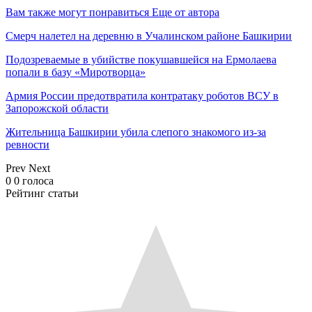
Вам также могут понравиться
Еще от автора
Смерч налетел на деревню в Учалинском районе Башкирии
Подозреваемые в убийстве покушавшейся на Ермолаева
попали в базу «Миротворца»
Армия России предотвратила контратаку роботов ВСУ в
Запорожской области
Жительница Башкирии убила слепого знакомого из-за
ревности
Prev
Next
0
0
голоса
Рейтинг статьи