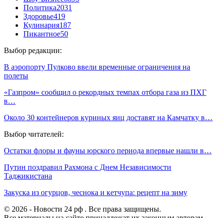
Политика
2031
Здоровье
419
Кулинария
187
Пикантное
50
Выбор редакции:
В аэропорту Пулково ввели временные ограничения на
полеты
«Газпром» сообщил о рекордных темпах отбора газа из ПХГ
в…
Около 30 контейнеров куриных яиц доставят на Камчатку в…
Выбор читателей:
Остатки флоры и фауны юрского периода впервые нашли в…
Путин поздравил Рахмона с Днем Независимости
Таджикистана
Закуска из огурцов, чеснока и кетчупа: рецепт на зиму
© 2026 - Новости 24 рф . Все права защищены.
Все материалы на сайте принадлежат их законным авторам ,