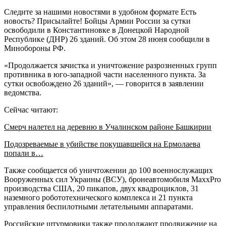
Следите за нашими новостями в удобном формате Есть
новость? Присылайте! Бойцы Армии России за сутки
освободили в Константиновке в Донецкой Народной
Республике (ДНР) 26 зданий. Об этом 28 июня сообщили в
Минобороны РФ.
«Продолжается зачистка и уничтожение разрозненных групп
противника в юго-западной части населенного пункта. За
сутки освобождено 26 зданий», — говорится в заявлении
ведомства.
Сейчас читают:
Смерч налетел на деревню в Учалинском районе Башкирии
Подозреваемые в убийстве покушавшейся на Ермолаева
попали в…
Также сообщается об уничтожении до 100 военнослужащих
Вооруженных сил Украины (ВСУ), бронеавтомобиля MaxxPro
производства США, 20 пикапов, двух квадроциклов, 31
наземного робототехнического комплекса и 21 пункта
управления беспилотными летательными аппаратами.
Российские штурмовики также продолжают продвижение на