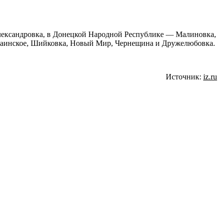
Александровка, в Донецкой Народной Республике — Малиновка,
краинское, Шийковка, Новый Мир, Чернещина и Дружелюбовка.
Источник:
iz.ru