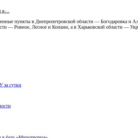
и в…
еленные пункты в Днепропетровской области — Богодаровка и 
асти — Ровное, Лесное и Копани, а в Харьковской области — У
У за сутки
ности
 в базу «Миротворца»