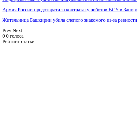
Армия России предотвратила контратаку роботов ВСУ в Запор
Жительница Башкирии убила слепого знакомого из-за ревност
Prev
Next
0
0
голоса
Рейтинг статьи