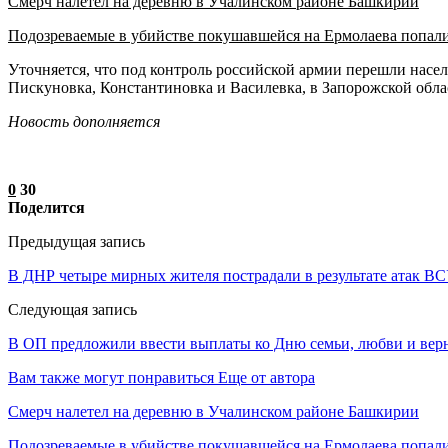
Смерч налетел на деревню в Учалинском районе Башкирии
Подозреваемые в убийстве покушавшейся на Ермолаева попал
Уточняется, что под контроль российской армии перешли нас
Пискуновка, Константиновка и Василевка, в Запорожской обл
Новость дополняется
0
30
Поделится
Предыдущая запись
В ДНР четыре мирных жителя пострадали в результате атак ВС
Следующая запись
В ОП предложили ввести выплаты ко Дню семьи, любви и вер
Вам также могут понравиться
Еще от автора
Смерч налетел на деревню в Учалинском районе Башкирии
Подозреваемые в убийстве покушавшейся на Ермолаева попали