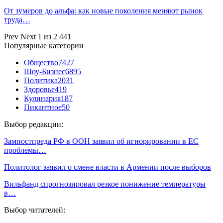
От зумеров до альфа: как новые поколения меняют рынок
труда…
Prev
Next
1 из 2 441
Популярные категории
Общество
7427
Шоу-Бизнес
6895
Политика
2031
Здоровье
419
Кулинария
187
Пикантное
50
Выбор редакции:
Зампостпреда РФ в ООН заявил об игнорировании в ЕС
проблемы…
Политолог заявил о смене власти в Армении после выборов
Вильфанд спрогнозировал резкое понижение температуры
в…
Выбор читателей: