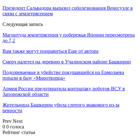
Президент Сальвадора выразил соболезнования Венесуэле в
связи с землетрясением
Следующая запись
Магнитуда землетрясения у побережья Японии пересмотрена
до 7,2
Вам также могут понравиться
Еще от автора
Смерч налетел на деревню в Учалинском районе Башкирии
Подозреваемые в убийстве покушавшейся на Ермолаева
попали в базу «Миротворца»
Армия России предотвратила контратаку роботов ВСУ в
Запорожской области
Жительница Башкирии убила слепого знакомого из-за
ревности
Prev
Next
0
0
голоса
Рейтинг статьи