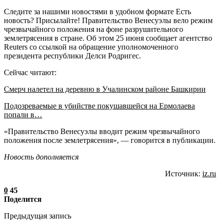
Следите за нашими новостями в удобном формате Есть
новость? Присылайте! Правительство Венесуэлы вело режим
чрезвычайного положения на фоне разрушительного
землетрясения в стране. Об этом 25 июня сообщает агентство
Reuters со ссылкой на обращение уполномоченного
президента республики Делси Родригес.
Сейчас читают:
Смерч налетел на деревню в Учалинском районе Башкирии
Подозреваемые в убийстве покушавшейся на Ермолаева
попали в…
«Правительство Венесуэлы вводит режим чрезвычайного
положения после землетрясения», — говорится в публикации.
Новость дополняется
Источник:
iz.ru
0
45
Поделится
Предыдущая запись