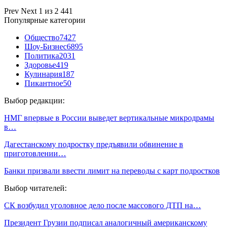
Prev
Next
1 из 2 441
Популярные категории
Общество
7427
Шоу-Бизнес
6895
Политика
2031
Здоровье
419
Кулинария
187
Пикантное
50
Выбор редакции:
НМГ впервые в России выведет вертикальные микродрамы
в…
Дагестанскому подростку предъявили обвинение в
приготовлении…
Банки призвали ввести лимит на переводы с карт подростков
Выбор читателей:
СК возбудил уголовное дело после массового ДТП на…
Президент Грузии подписал аналогичный американскому