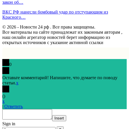
закон об…
ВКС РФ нанесли бомбовый удар по отступающим из
Красного…
© 2026 - Новости 24 рф . Все права защищены.
Все материалы на сайте принадлежат их законным авторам ,
наш онлайн агрегатор новостей берет информацию из
открытых источников с указание активной ссылки
0
Оставьте комментарий! Напишите, что думаете по поводу
статьи.
x
(
)
x
|
Ответить
Insert
Sign in