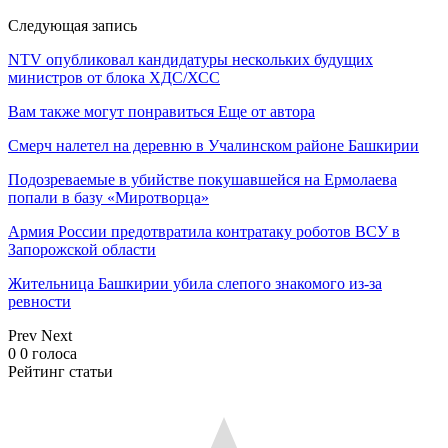
Следующая запись
NTV опубликовал кандидатуры нескольких будущих
министров от блока ХДС/ХСС
Вам также могут понравиться
Еще от автора
Смерч налетел на деревню в Учалинском районе Башкирии
Подозреваемые в убийстве покушавшейся на Ермолаева
попали в базу «Миротворца»
Армия России предотвратила контратаку роботов ВСУ в
Запорожской области
Жительница Башкирии убила слепого знакомого из-за
ревности
Prev
Next
0
0
голоса
Рейтинг статьи