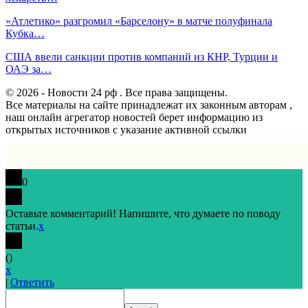
«Атлетико» разгромил «Барселону» в матче полуфинала
Кубка…
США ввели санкции против компаний из КНР, Турции и
ОАЭ за…
© 2026 - Новости 24 рф . Все права защищены.
Все материалы на сайте принадлежат их законным авторам ,
наш онлайн агрегатор новостей берет информацию из
открытых источников с указание активной ссылки
0
Оставьте комментарий! Напишите, что думаете по поводу
статьи.
x
(
)
x
|
Ответить