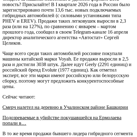
новость? Присылайте! В I квартале 2026 года в России было
зарегистрировано почти 13,6 тыс. новых подключаемых
гибридных автомобилей (с силовыми установками типа
PHEV и EREV). Продажи таких легковушек выросли в 2,3
раза (или на 127%), по сравнению с январем – мартом
прошлого года, сообщил в своем Telegram-канале 16 апреля
директор аналитического агентства «Автостат» Сергей
Целиков.
Чаще всего среди таких автомобилей россияне покупали
машины китайской марки Voyah. Ее продажи выросли в 2,5
раза и достигли 3038 штук. Далее идут Geely (2291 единиц) и
российский бренд Evolute (1977 единиц). Как отметил
эксперт, все эти марки имеют российскую или белорусскую
сборку, поэтому могут предложить конкурентоспособные
цены.
Сейчас читают:
Смерч налетел на деревню в Учалинском районе Башкирии
Подозреваемые в убийстве покушавшейся на Ермолаева
попали в…
В то же время продажи бывшего лидера гибридного сегмента