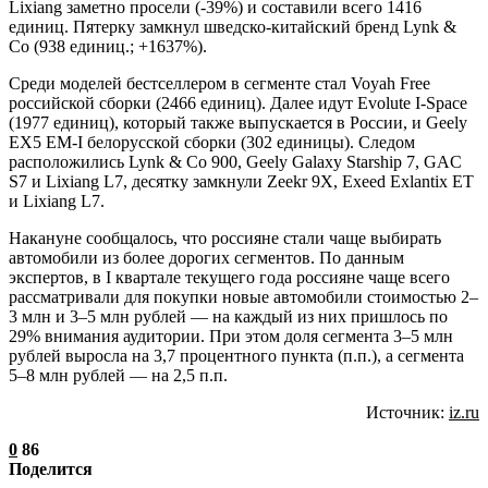
Lixiang заметно просели (-39%) и составили всего 1416
единиц. Пятерку замкнул шведско-китайский бренд Lynk &
Co (938 единиц.; +1637%).
Среди моделей бестселлером в сегменте стал Voyah Free
российской сборки (2466 единиц). Далее идут Evolute I-Space
(1977 единиц), который также выпускается в России, и Geely
EX5 EM-I белорусской сборки (302 единицы). Следом
расположились Lynk & Co 900, Geely Galaxy Starship 7, GAC
S7 и Lixiang L7, десятку замкнули Zeekr 9X, Exeed Exlantix ET
и Lixiang L7.
Накануне сообщалось, что россияне стали чаще выбирать
автомобили из более дорогих сегментов. По данным
экспертов, в I квартале текущего года россияне чаще всего
рассматривали для покупки новые автомобили стоимостью 2–
3 млн и 3–5 млн рублей — на каждый из них пришлось по
29% внимания аудитории. При этом доля сегмента 3–5 млн
рублей выросла на 3,7 процентного пункта (п.п.), а сегмента
5–8 млн рублей — на 2,5 п.п.
Источник:
iz.ru
0
86
Поделится