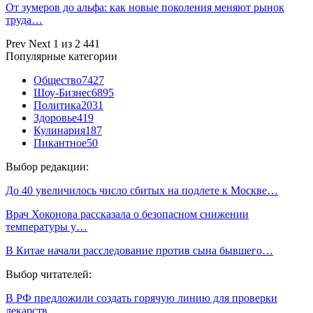
От зумеров до альфа: как новые поколения меняют рынок
труда…
Prev
Next
1 из 2 441
Популярные категории
Общество
7427
Шоу-Бизнес
6895
Политика
2031
Здоровье
419
Кулинария
187
Пикантное
50
Выбор редакции:
До 40 увеличилось число сбитых на подлете к Москве…
Врач Хоконова рассказала о безопасном снижении
температуры у…
В Китае начали расследование против сына бывшего…
Выбор читателей:
В РФ предложили создать горячую линию для проверки
лекарств…