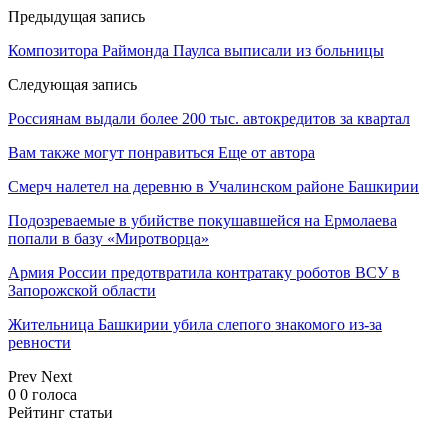
Предыдущая запись
Композитора Раймонда Паулса выписали из больницы
Следующая запись
Россиянам выдали более 200 тыс. автокредитов за квартал
Вам также могут понравиться
Еще от автора
Смерч налетел на деревню в Учалинском районе Башкирии
Подозреваемые в убийстве покушавшейся на Ермолаева
попали в базу «Миротворца»
Армия России предотвратила контратаку роботов ВСУ в
Запорожской области
Жительница Башкирии убила слепого знакомого из-за
ревности
Prev
Next
0
0
голоса
Рейтинг статьи