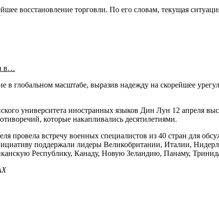
рейшее восстановление торговли. По его словам, текущая ситуац
и в…
е в глобальном масштабе, выразив надежду на скорейшее урегу
ого университета иностранных языков Дин Лун 12 апреля выск
отиворечий, которые накапливались десятилетиями.
преля провела встречу военных специалистов из 40 стран для об
инициативу поддержали лидеры Великобритании, Италии, Нидер
иканскую Республику, Канаду, Новую Зеландию, Панаму, Тринид
АХ