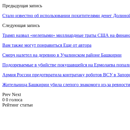
Предыдущая запись
Стало известно об использовании похитителями денег Долино
Следующая запись
Трамп назвал «нелепыми» миллиардные траты США на фина
Вам также могут понравиться
Еще от автора
Смерч налетел на деревню в Учалинском районе Башкирии
Подозреваемые в убийстве покушавшейся на Ермолаева попали
Армия России предотвратила контратаку роботов ВСУ в Запор
Жительница Башкирии убила слепого знакомого из-за ревност
Prev
Next
0
0
голоса
Рейтинг статьи