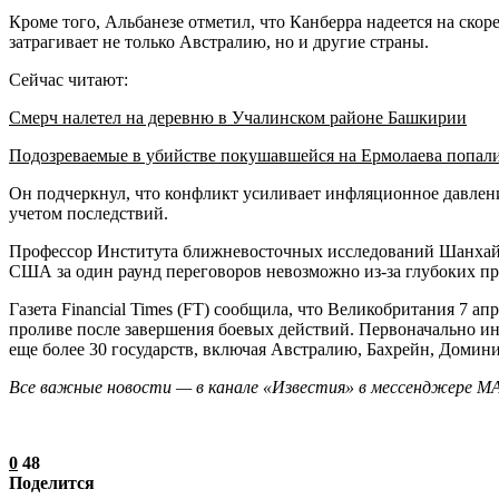
Кроме того, Альбанезе отметил, что Канберра надеется на ско
затрагивает не только Австралию, но и другие страны.
Сейчас читают:
Смерч налетел на деревню в Учалинском районе Башкирии
Подозреваемые в убийстве покушавшейся на Ермолаева попал
Он подчеркнул, что конфликт усиливает инфляционное давлени
учетом последствий.
Профессор Института ближневосточных исследований Шанхайск
США за один раунд переговоров невозможно из-за глубоких пр
Газета Financial Times (FT) сообщила, что Великобритания 7 а
проливе после завершения боевых действий. Первоначально 
еще более 30 государств, включая Австралию, Бахрейн, Домин
Все важные новости — в канале «Известия» в мессенджере М
0
48
Поделится