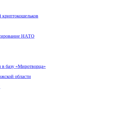
й криптокошельков
нсирование НАТО
 в базу «Миротворца»
ожской области
и