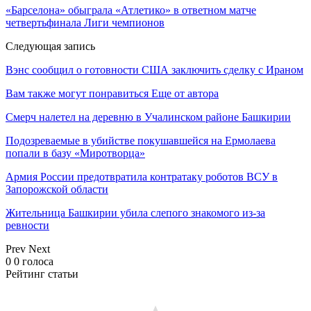
«Барселона» обыграла «Атлетико» в ответном матче
четвертьфинала Лиги чемпионов
Следующая запись
Вэнс сообщил о готовности США заключить сделку с Ираном
Вам также могут понравиться
Еще от автора
Смерч налетел на деревню в Учалинском районе Башкирии
Подозреваемые в убийстве покушавшейся на Ермолаева
попали в базу «Миротворца»
Армия России предотвратила контратаку роботов ВСУ в
Запорожской области
Жительница Башкирии убила слепого знакомого из-за
ревности
Prev
Next
0
0
голоса
Рейтинг статьи