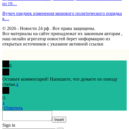
из 19…
Вучич предрек изменения мирового политического порядка
к…
© 2026 - Новости 24 рф . Все права защищены.
Все материалы на сайте принадлежат их законным авторам ,
наш онлайн агрегатор новостей берет информацию из
открытых источников с указание активной ссылки
0
Оставьте комментарий! Напишите, что думаете по поводу
статьи.
x
(
)
x
|
Ответить
Insert
Sign in