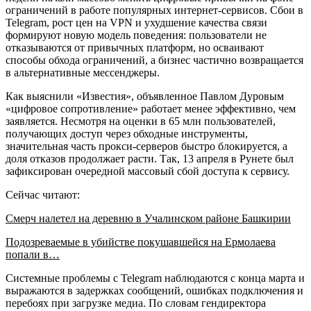
ограничений в работе популярных интернет-сервисов. Сбои в
Telegram, рост цен на VPN и ухудшение качества связи
формируют новую модель поведения: пользователи не
отказываются от привычных платформ, но осваивают
способы обхода ограничений, а бизнес частично возвращается
в альтернативные мессенджеры.
Как выяснили «Известия», объявленное Павлом Дуровым
«цифровое сопротивление» работает менее эффективно, чем
заявляется. Несмотря на оценки в 65 млн пользователей,
получающих доступ через обходные инструменты,
значительная часть прокси-серверов быстро блокируется, а
доля отказов продолжает расти. Так, 13 апреля в Рунете был
зафиксирован очередной массовый сбой доступа к сервису.
Сейчас читают:
Смерч налетел на деревню в Учалинском районе Башкирии
Подозреваемые в убийстве покушавшейся на Ермолаева
попали в…
Системные проблемы с Telegram наблюдаются с конца марта и
выражаются в задержках сообщений, ошибках подключения и
перебоях при загрузке медиа. По словам гендиректора