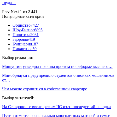
труда…
Prev
Next
1 из 2 441
Популярные категории
Общество
7427
Шоу-Бизнес
6895
Политика
2031
Здоровье
419
Кулинария
187
Пикантное
50
Выбор редакции:
Мишустин утвердил правила проекта по реформе высшего…
Минобрнауки предупредило студентов о звонках мошенников
от…
Чем можно отравиться в собственной квартире
Выбор читателей:
На Ставрополье ввели режим ЧС из-за последствий паводка
Путин отметил госнаградами многодетных матерей и семьи