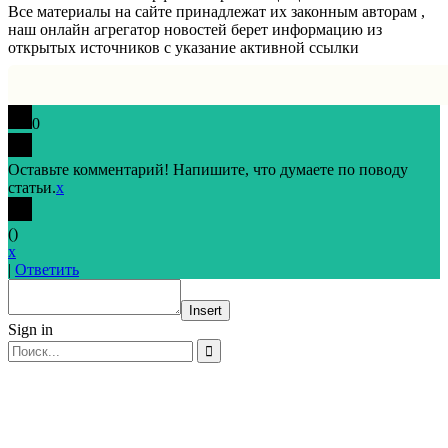
Все материалы на сайте принадлежат их законным авторам ,
наш онлайн агрегатор новостей берет информацию из
открытых источников с указание активной ссылки
0
Оставьте комментарий! Напишите, что думаете по поводу
статьи.
x
(
)
x
|
Ответить
Insert
Sign in