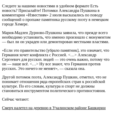
Следите за нашими новостями в удобном формате Есть
новость? Присылайте! Потомки Александра Пушкина в
комментарии «Известиям» 2 июля высказались по поводу
сообщений о пропаже памятника русскому поэту в немецком
городе Хемере.
Мария-Мадлен Дурново-Пушкина заявила, что прежде всего
необходимо установить, что именно произошло с монументом
— был ли он украден или демонтирован местными властями.
«Если это правительство [убрало памятник], это означает, что
Германия хочет конфликта с Россией. <…> Александр
Сергеевич для русских людей — это очень важно, потому что
он — наше всё. <…> Ну все знают, что Германия против
русских. Это ничего не меняет», — сказала она.
Другой потомок поэта, Александр Пушкин, отметил, что не
понимает отношения ряда европейских стран к российской
культуре. По его словам, культура и спорт не должны
становиться инструментом политического противостояния.
Сейчас читают:
Смерч налетел на деревню в Учалинском районе Башкирии