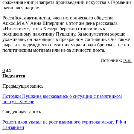
сожжения книг и запрета произведений искусства в Германии
начинался нацизм.
Российская активистка, член исторического общества
Ar.kod.M e.V Анна Шперлинг в этот же день рассказала
«Известиям», что в Хемере бережно относились к
похищенному памятнику Пушкину. За монументом хорошо
ухаживали, он находился в прекрасном состоянии. Она также
выразила надежду, что памятник украли ради бронзы, а не по
политическим мотивам или из-за личности поэта.
Источник:
iz.ru
0
44
Поделится
Предыдущая запись
Потомки Пушкина высказались о ситуации с памятником
поэту в Хемере
Следующая запись
Решетников указал на рост взаимного турптока между РФ и
Танзанией