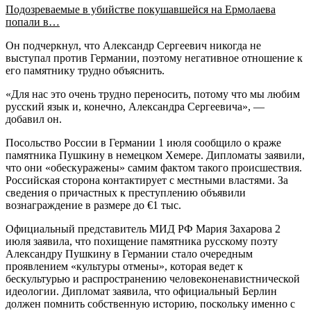
Подозреваемые в убийстве покушавшейся на Ермолаева
попали в…
Он подчеркнул, что Александр Сергеевич никогда не
выступал против Германии, поэтому негативное отношение к
его памятнику трудно объяснить.
«Для нас это очень трудно переносить, потому что мы любим
русский язык и, конечно, Александра Сергеевича», —
добавил он.
Посольство России в Германии 1 июля сообщило о краже
памятника Пушкину в немецком Хемере. Дипломаты заявили,
что они «обескуражены» самим фактом такого происшествия.
Российская сторона контактирует с местными властями. За
сведения о причастных к преступлению объявили
вознаграждение в размере до €1 тыс.
Официальный представитель МИД РФ Мария Захарова 2
июля заявила, что похищение памятника русскому поэту
Александру Пушкину в Германии стало очередным
проявлением «культуры отмены», которая ведет к
бескультурью и распространению человеконенавистнической
идеологии. Дипломат заявила, что официальный Берлин
должен помнить собственную историю, поскольку именно с