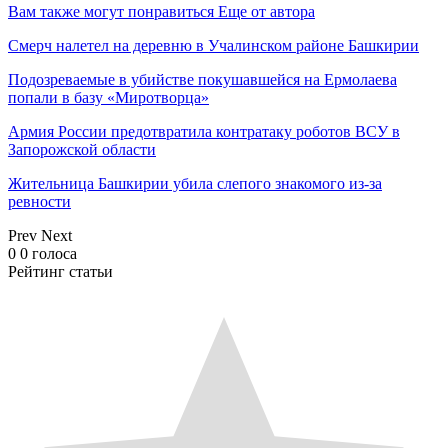
Вам также могут понравиться
Еще от автора
Смерч налетел на деревню в Учалинском районе Башкирии
Подозреваемые в убийстве покушавшейся на Ермолаева
попали в базу «Миротворца»
Армия России предотвратила контратаку роботов ВСУ в
Запорожской области
Жительница Башкирии убила слепого знакомого из-за
ревности
Prev
Next
0
0
голоса
Рейтинг статьи