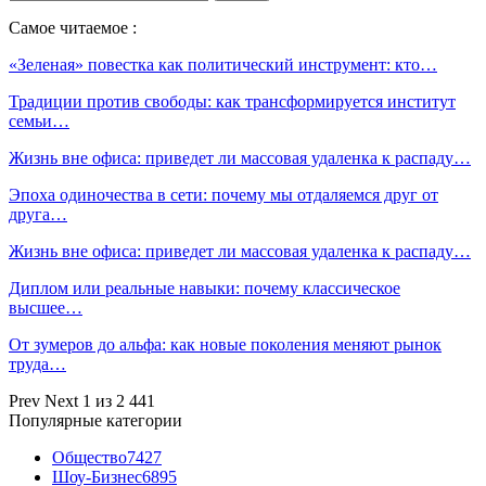
Самое читаемое :
«Зеленая» повестка как политический инструмент: кто…
Традиции против свободы: как трансформируется институт
семьи…
Жизнь вне офиса: приведет ли массовая удаленка к распаду…
Эпоха одиночества в сети: почему мы отдаляемся друг от
друга…
Жизнь вне офиса: приведет ли массовая удаленка к распаду…
Диплом или реальные навыки: почему классическое
высшее…
От зумеров до альфа: как новые поколения меняют рынок
труда…
Prev
Next
1 из 2 441
Популярные категории
Общество
7427
Шоу-Бизнес
6895