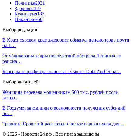
Политика
2031
Здоровье
419
Кулинария
187
Пикантное
50
Выбор редакции:
В Красноярском крае лжеюрист обманул пенсионерку почти
на 1…
Опубликованы кадры последствий обстрела Ленинского
района…
Блогеры и профи сразились за 13 млн в Dota 2 и CS на…
Выбор читателей:
Женщина перевела мошенникам 500 тыс. рублей после
заказа…
В Госдуме напомнили о возможности получения субсидий
по…
Травник Юровский рассказал о пользе горьких ягод для…
© 2026 - Новости 24 рф . Все права защищены.