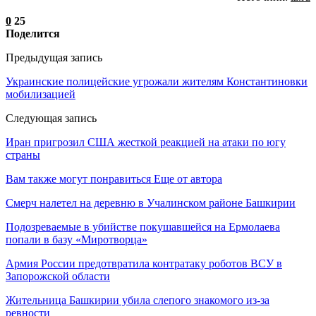
0
25
Поделится
Предыдущая запись
Украинские полицейские угрожали жителям Константиновки
мобилизацией
Следующая запись
Иран пригрозил США жесткой реакцией на атаки по югу
страны
Вам также могут понравиться
Еще от автора
Смерч налетел на деревню в Учалинском районе Башкирии
Подозреваемые в убийстве покушавшейся на Ермолаева
попали в базу «Миротворца»
Армия России предотвратила контратаку роботов ВСУ в
Запорожской области
Жительница Башкирии убила слепого знакомого из-за
ревности