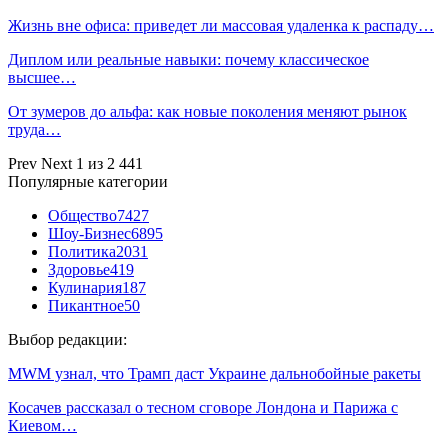
Жизнь вне офиса: приведет ли массовая удаленка к распаду…
Диплом или реальные навыки: почему классическое
высшее…
От зумеров до альфа: как новые поколения меняют рынок
труда…
Prev
Next
1 из 2 441
Популярные категории
Общество
7427
Шоу-Бизнес
6895
Политика
2031
Здоровье
419
Кулинария
187
Пикантное
50
Выбор редакции:
MWM узнал, что Трамп даст Украине дальнобойные ракеты
Косачев рассказал о тесном сговоре Лондона и Парижа с
Киевом…