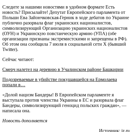
Следите за нашими новостями в удобном формате Есть
новость? Присылайте! Депутат Европейского парламента от
Польши Ева Зайончковская-Герник в ходе дебатов по Украине
публично разорвала флаг украинских националистов,
символизирующий Организацию украинских националистов
(ОУН) и Украинскую повстанческую армию (УПА) (обе
организации признаны экстремистскими и запрещены в РФ).
Об этом она сообщила 7 июля в социальной сети X (бывший
Twitter).
Сейчас читают:
Смерч налетел на деревню в Учалинском районе Башкирии
Подозреваемые в убийстве покушавшейся на Ермолаева
попали в…
«Долой нацизм Бандеры! В Европейском парламенте я
выступала против членства Украины в ЕС и разорвала флаг
Бандеры, символизирующий геноцид польских граждан», —
написала она.
Новость дополняется
Источник:
iz.ru