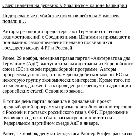
Смерч налетел на деревню в Учалинском районе Башкирии
Подозреваемые в убийстве покушавшейся на Ермолаева
попали в…
Авторы резолюции предостерегают Германию от тесных
взаимоотношений с Соединенными Штатами и призывают к
пониманию самоопределения недавно появившихся
государств между ФРГ и Россией.
Ранее, 29 ноября, немецкая правая партия «Альтернатива для
Германии» (АдГ) выступила за выход страны из Европейского
союза (ЕС) в своей предвыборной программе. Авторы
программы уточняют, что намерены добиться замены ЕС на
некоторую группу экономических интересов. Кроме того, по
их мнению, должен быть проведен референдум по адаптации
европейских статей Основного закона.
В тот же день партия добавила в финальный проект
предвыборной программы призыв к возобновлению торговли
с Россией и поставок российского газа в ФРГ. Предложение
руководства должно быть рассмотрено и принято на
Федеральном партийном съезде АдГ в январе.
Ранее, 17 ноября, депутат бундестага Райнер Ротфус рассказал