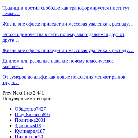
Традиции против свободы: как трансформируется институт
семьи…
Жизнь вне офиса: приведет ли массовая удаленка к распаду…
Эпоха одиночества в сети: почему мы отдаляемся друг от
друга…
Жизнь вне офиса: приведет ли массовая удаленка к распаду…
Диплом или реальные навыки: почему классическое
высшее…
От зумеров до альфа: как новые поколения меняют рынок
труда…
Prev
Next
1 из 2 441
Популярные категории
Общество
7427
Шоу-Бизнес
6895
Политика
2031
Здоровье
419
Кулинария
187
Пикантное
50