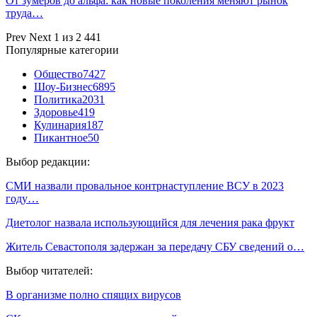
От зумеров до альфа: как новые поколения меняют рынок
труда…
Prev
Next
1 из 2 441
Популярные категории
Общество
7427
Шоу-Бизнес
6895
Политика
2031
Здоровье
419
Кулинария
187
Пикантное
50
Выбор редакции:
СМИ назвали провальное контрнаступление ВСУ в 2023
году…
Диетолог назвала использующийся для лечения рака фрукт
Житель Севастополя задержан за передачу СБУ сведений о…
Выбор читателей:
В организме полно спящих вирусов