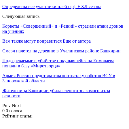
Определены все участники плей офф НХЛ сезона
Следующая запись
Корветы «Совершенный» и «Резкий» отразили атаки дронов
на учениях
Вам также могут понравиться
Еще от автора
Смерч налетел на деревню в Учалинском районе Башкирии
Подозреваемые в убийстве покушавшейся на Ермолаева
попали в базу «Миротворца»
Армия России предотвратила контратаку роботов ВСУ в
Запорожской области
Жительница Башкирии убила слепого знакомого из-за
ревности
Prev
Next
0
0
голоса
Рейтинг статьи