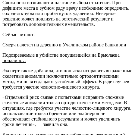
Сложности возникают и на этапе выбора стратегии. При
дефиците места в зубном ряду врачу необходимо определить,
сохранять зубы или прибегнуть к удалению. Неверное
решение может повлиять на эстетический результат и
потребовать дополнительных вмешательств.
Сейчас читают:
Смерч налетел на деревню в Учалинском районе Башкирии
Подозреваемые в убийстве покушавшейся на Ермолаева
попали в…
Эксперт также добавила, что попытки исправить выраженные
скелетные аномалии исключительно ортодонтическими
методами не всегда дают устойчивый эффект. В ряде случаев
требуется участие челюстно-лицевого хирурга.
«Отдельный риск связан с попытками исправить сложные
скелетные аномалии только ортодонтическими методами. В
ситуациях, где требуется участие челюстно-лицевого хирурга,
использование только брекетов или элайнеров не
обеспечивает стабильного результата и может увеличить
сроки лечения», — заявила она.
Кроме того, на результат влияет соблюдение рекомендаций