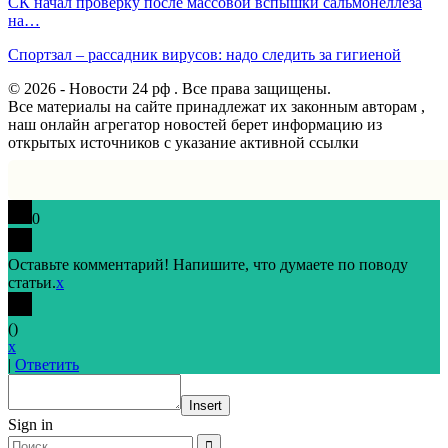
СК начал проверку после массовой вспышки сальмонеллеза
на…
Спортзал – рассадник вирусов: надо следить за гигиеной
© 2026 - Новости 24 рф . Все права защищены.
Все материалы на сайте принадлежат их законным авторам ,
наш онлайн агрегатор новостей берет информацию из
открытых источников с указание активной ссылки
0
Оставьте комментарий! Напишите, что думаете по поводу
статьи.
x
(
)
x
|
Ответить
Insert
Sign in