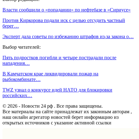
Власти сообщили о «попадании» по нефтебазе в «Сириусе»
Против Киркорова подали иск с целью отсудить частный
берег…
Эксперт дала советы по избежанию штрафов из-за закона о…
Выбор читателей:
Пять подростков погибли и четыре пострадали после
нападения…
В Камчатском крае ликвидировали пожар на
рыбокомбинате…
TWZ узнал о конкурсе идей НАТО для блокировки
российских…
© 2026 - Новости 24 рф . Все права защищены.
Все материалы на сайте принадлежат их законным авторам ,
наш онлайн агрегатор новостей берет информацию из
открытых источников с указание активной ссылки