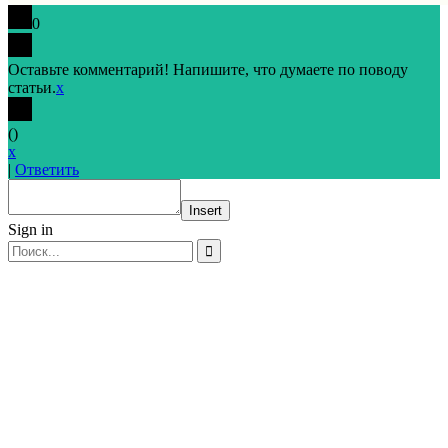
0
Оставьте комментарий! Напишите, что думаете по поводу
статьи.
x
(
)
x
|
Ответить
Insert
Sign in