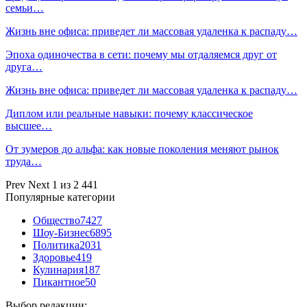
семьи…
Жизнь вне офиса: приведет ли массовая удаленка к распаду…
Эпоха одиночества в сети: почему мы отдаляемся друг от
друга…
Жизнь вне офиса: приведет ли массовая удаленка к распаду…
Диплом или реальные навыки: почему классическое
высшее…
От зумеров до альфа: как новые поколения меняют рынок
труда…
Prev
Next
1 из 2 441
Популярные категории
Общество
7427
Шоу-Бизнес
6895
Политика
2031
Здоровье
419
Кулинария
187
Пикантное
50
Выбор редакции: