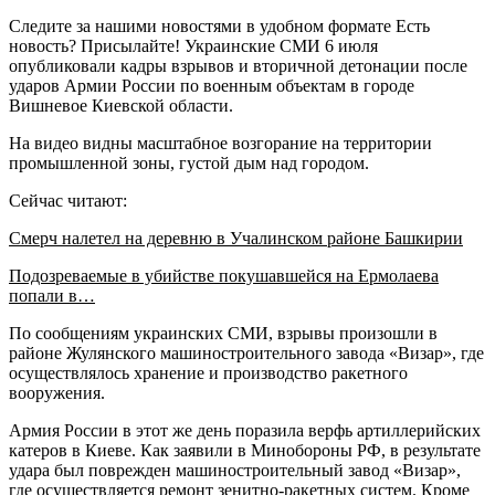
Следите за нашими новостями в удобном формате Есть
новость? Присылайте! Украинские СМИ 6 июля
опубликовали кадры взрывов и вторичной детонации после
ударов Армии России по военным объектам в городе
Вишневое Киевской области.
На видео видны масштабное возгорание на территории
промышленной зоны, густой дым над городом.
Сейчас читают:
Смерч налетел на деревню в Учалинском районе Башкирии
Подозреваемые в убийстве покушавшейся на Ермолаева
попали в…
По сообщениям украинских СМИ, взрывы произошли в
районе Жулянского машиностроительного завода «Визар», где
осуществлялось хранение и производство ракетного
вооружения.
Армия России в этот же день поразила верфь артиллерийских
катеров в Киеве. Как заявили в Минобороны РФ, в результате
удара был поврежден машиностроительный завод «Визар»,
где осуществляется ремонт зенитно-ракетных систем. Кроме