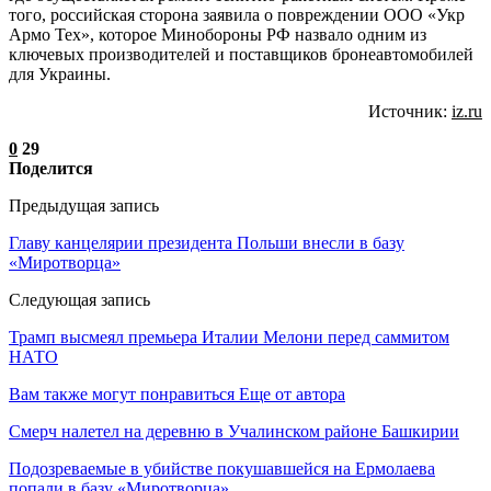
того, российская сторона заявила о повреждении ООО «Укр
Армо Тех», которое Минобороны РФ назвало одним из
ключевых производителей и поставщиков бронеавтомобилей
для Украины.
Источник:
iz.ru
0
29
Поделится
Предыдущая запись
Главу канцелярии президента Польши внесли в базу
«Миротворца»
Следующая запись
Трамп высмеял премьера Италии Мелони перед саммитом
НАТО
Вам также могут понравиться
Еще от автора
Смерч налетел на деревню в Учалинском районе Башкирии
Подозреваемые в убийстве покушавшейся на Ермолаева
попали в базу «Миротворца»