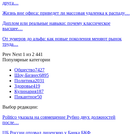
друга…
Жизнь вне офиса: приведет ли массовая удаленка к распаду…
Диплом или реальные навыки: почему классическое
высшее…
От зумеров до альфа: как новые поколения меняют рынок
труда…
Prev
Next
1 из 2 441
Популярные категории
Общество
7427
Шоу-Бизнес
6895
Политика
2031
Здоровье
419
Кулинария
187
Пикантное
50
Выбор редакции:
Politico указала на совмещение Рубио двух должностей
после…
ЦБ России отозвал лицензию у Банка БКФ