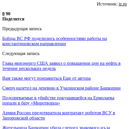
Источник:
iz.ru
0
90
Поделится
Предыдущая запись
Бойцы ВС РФ поделились особенностями работы на
константиновском направлении
Следующая запись
Глава минэнерго США заявил о повышении цен на нефть в
течение нескольких недель
Вам также могут понравиться
Еще от автора
Смерч налетел на деревню в Учалинском районе Башкирии
Подозреваемые в убийстве покушавшейся на Ермолаева
попали в базу «Миротворца»
Армия России предотвратила контратаку роботов ВСУ в
Запорожской области
Жительница Башкирии убила слепого знакомого из-за