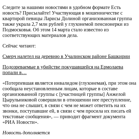
Следите за нашими новостями в удобном формате Есть
новость? Присылайте! Участвующая в мошенничестве с
квартирой певицы Ларисы Долиной организованная группа
также украла 2,7 млн рублей у глухонемой пенсионерки из
Подмосковья. Об этом 14 марта стало известно из
соответствующих материалов дела.
Сейчас читают:
Смерч налетел на деревню в Учалинском районе Башкирии
Подозреваемые в убийстве покушавшейся на Ермолаева
попали в…
«Потерпевшая является инвалидом (глухонемая), при этом она
сообщала неустановленным лицам, которые в составе
организованной группы с [участницей группы] Анжелой
Цырульниковой совершили в отношении нее преступление,
что она не слышит, в связи с чем не может ответить на их
звонки, поступавшие ей, в связи с чем просила их писать ей
текстовые сообщения», — приводит фрагмент документа
«РИА Новости».
Новость дополняется