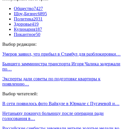
Общество
7427
Шоу-Бизнес
6895
Политика
2031
Здоровье
419
Кулинария
187
Пикантное
50
Выбор редакции:
Умеров заявил, что прибыл в Стамбул для разблокировки…
Бывшего замминистра транспорта Игоря Чалика задержали
по…
Эксперты дали советы по подготовке квартиры к
появлению…
Выбор читателей:
В сети появилось фото Вайкуле в Юрмале с Пугачевой и…
Нетаньяху покинул больницу после операции ради
голосования в…
Российские самбисты завоевали четыре золотые медали во…