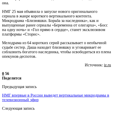
она.
НМГ 25 мая объявила о запуске нового оригинального
сериала в жанре короткого вертикального контента.
Микродрама «Близняшки. Борьба за наследника», как и
выпущенные ранее сериалы «Беременна от олигарха», «Босс
на одну ночь» и «Гол прямо в сердце», станет эксклюзивом
платформы «Сторис».
Мелодрама из 64 коротких серий рассказывает о необычной
судьбе сестер. Даша находит близняшку и уговаривает ее
соблазнить богатого наследника, чтобы освободиться из плена
опекунов-деспотов.
Источник:
iz.ru
0
56
Поделится
Предыдущая запись
НМГ впервые в России выведет вертикальные микродрамы в
телевизионный эфир
Следующая запись