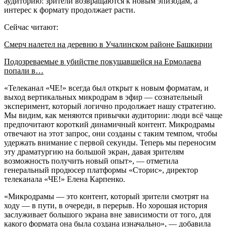
аудиторию: зрители возвращаются к новым эпизодам, а
интерес к формату продолжает расти.
Сейчас читают:
Смерч налетел на деревню в Учалинском районе Башкирии
Подозреваемые в убийстве покушавшейся на Ермолаева
попали в…
«Телеканал «ЧЕ!» всегда был открыт к новым форматам, и
выход вертикальных микродрам в эфир — сознательный
эксперимент, который логично продолжает нашу стратегию.
Мы видим, как меняются привычки аудитории: люди всё чаще
предпочитают короткий динамичный контент. Микродрамы
отвечают на этот запрос, они созданы с таким темпом, чтобы
удержать внимание с первой секунды. Теперь мы переносим
эту драматургию на большой экран, давая зрителям
возможность получить новый опыт», — отметила
генеральный продюсер платформы «Сторис», директор
телеканала «ЧЕ!» Елена Карпенко.
«Микродрамы — это контент, который зрители смотрят на
ходу — в пути, в очереди, в перерыв. Но хорошая история
заслуживает большого экрана вне зависимости от того, для
какого формата она была создана изначально», — добавила