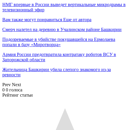
НМГ впервые в России выведет вертикальные микродрамы в
телевизионный эфир
Вам также могут понравиться
Еще от автора
Смерч налетел на деревню в Учалинском районе Башкирии
Подозреваемые в убийстве покушавшейся на Ермолаева
попали в базу «Миротворца»
Армия России предотвратила контратаку роботов ВСУ в
Запорожской области
Жительница Башкирии убила слепого знакомого из-за
ревности
Prev
Next
0
0
голоса
Рейтинг статьи