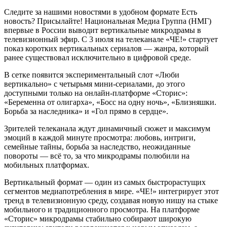
Следите за нашими новостями в удобном формате Есть
новость? Присылайте! Национальная Медиа Группа (НМГ)
впервые в России выводит вертикальные микродрамы в
телевизионный эфир. С 3 июля на телеканале «ЧЕ!» стартует
показ коротких вертикальных сериалов — жанра, который
ранее существовал исключительно в цифровой среде.
В сетке появится экспериментальный слот «Люби
вертикально» с четырьмя мини-сериалами, до этого
доступными только на онлайн-платформе «Сторис»:
«Беременна от олигарха», «Босс на одну ночь», «Близняшки.
Борьба за наследника» и «Гол прямо в сердце».
Зрителей телеканала ждут динамичный сюжет и максимум
эмоций в каждой минуте просмотра: любовь, интриги,
семейные тайны, борьба за наследство, неожиданные
повороты — всё то, за что микродрамы полюбили на
мобильных платформах.
Вертикальный формат — один из самых быстрорастущих
сегментов медиапотребления в мире. «ЧЕ!» интегрирует этот
тренд в телевизионную среду, создавая новую нишу на стыке
мобильного и традиционного просмотра. На платформе
«Сторис» микродрамы стабильно собирают широкую