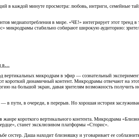
й в каждой минуте просмотра: любовь, интриги, семейные тайн
ов медиапотребления в мире. «ЧЕ!» интегрирует этот тренд в 
с» микродрамы стабильно собирают широкую аудиторию: зрители
и в…
ход вертикальных микродрам в эфир — сознательный эксперимен
т короткий динамичный контент. Микродрамы отвечают на этот 
ургию на большой экран, давая зрителям возможность получить
— в пути, в очереди, в перерыв. Но хорошая история заслуживае
 в жанре короткого вертикального контента. Микродрама «Близн
 сердце», станет эксклюзивом платформы «Сторис».
ьбе сестер. Даша находит близняшку и уговаривает ее соблазнит