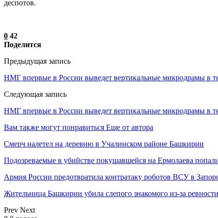
деспотов.
0
42
Поделится
Предыдущая запись
НМГ впервые в России выведет вертикальные микродрамы в 
Следующая запись
НМГ впервые в России выведет вертикальные микродрамы в 
Вам также могут понравиться
Еще от автора
Смерч налетел на деревню в Учалинском районе Башкирии
Подозреваемые в убийстве покушавшейся на Ермолаева попали
Армия России предотвратила контратаку роботов ВСУ в Запор
Жительница Башкирии убила слепого знакомого из-за ревност
Prev
Next