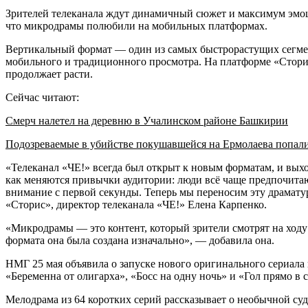
Зрителей телеканала ждут динамичный сюжет и максимум эмоци
что микродрамы полюбили на мобильных платформах.
Вертикальный формат — один из самых быстрорастущих сегмент
мобильного и традиционного просмотра. На платформе «Стори
продолжает расти.
Сейчас читают:
Смерч налетел на деревню в Учалинском районе Башкирии
Подозреваемые в убийстве покушавшейся на Ермолаева попал
«Телеканал «ЧЕ!» всегда был открыт к новым форматам, и вы
как меняются привычки аудитории: люди всё чаще предпочитаю
внимание с первой секунды. Теперь мы переносим эту драмат
«Сторис», директор телеканала «ЧЕ!» Елена Карпенко.
«Микродрамы — это контент, который зрители смотрят на ходу 
формата она была создана изначально», — добавила она.
НМГ 25 мая объявила о запуске нового оригинального сериала
«Беременна от олигарха», «Босс на одну ночь» и «Гол прямо в
Мелодрама из 64 коротких серий рассказывает о необычной суд