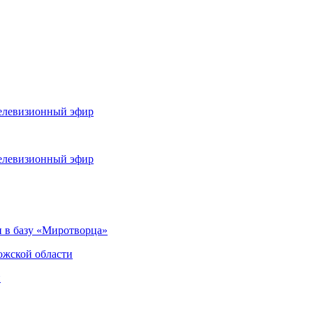
телевизионный эфир
телевизионный эфир
 в базу «Миротворца»
ожской области
и