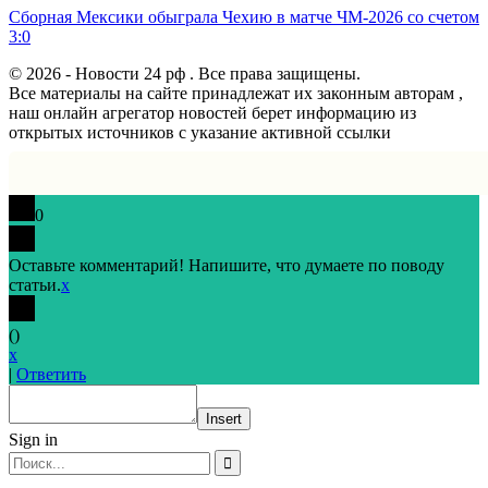
Сборная Мексики обыграла Чехию в матче ЧМ-2026 со счетом
3:0
© 2026 - Новости 24 рф . Все права защищены.
Все материалы на сайте принадлежат их законным авторам ,
наш онлайн агрегатор новостей берет информацию из
открытых источников с указание активной ссылки
0
Оставьте комментарий! Напишите, что думаете по поводу
статьи.
x
(
)
x
|
Ответить
Insert
Sign in