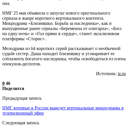
она.
НМГ 25 мая объявила о запуске нового оригинального
сериала в жанре короткого вертикального контента.
Микродрама «Близняшки. Борьба за наследника», как и
выпущенные ранее сериалы «Беременна от олигарха», «Босс
на одну ночь» и «Гол прямо в сердце», станет эксклюзивом
платформы «Сторис».
Мелодрама из 64 коротких серий рассказывает о необычной
судьбе сестер. Даша находит близняшку и уговаривает ее
соблазнить богатого наследника, чтобы освободиться из плена
опекунов-деспотов.
Источник:
iz.ru
0
46
Поделится
Предыдущая запись
НМГ впервые в России выведет вертикальные микродрамы в
телевизионный эфир
Следующая запись