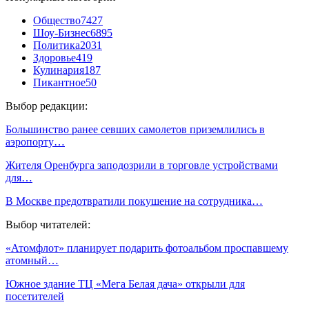
Общество
7427
Шоу-Бизнес
6895
Политика
2031
Здоровье
419
Кулинария
187
Пикантное
50
Выбор редакции:
Большинство ранее севших самолетов приземлились в
аэропорту…
Жителя Оренбурга заподозрили в торговле устройствами
для…
В Москве предотвратили покушение на сотрудника…
Выбор читателей:
«Атомфлот» планирует подарить фотоальбом проспавшему
атомный…
Южное здание ТЦ «Мега Белая дача» открыли для
посетителей