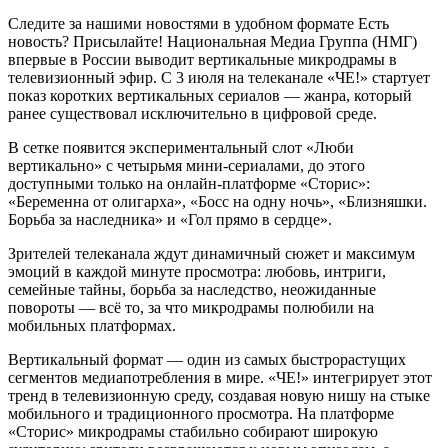
Следите за нашими новостями в удобном формате Есть
новость? Присылайте! Национальная Медиа Группа (НМГ)
впервые в России выводит вертикальные микродрамы в
телевизионный эфир. С 3 июля на телеканале «ЧЕ!» стартует
показ коротких вертикальных сериалов — жанра, который
ранее существовал исключительно в цифровой среде.
В сетке появится экспериментальный слот «Люби
вертикально» с четырьмя мини-сериалами, до этого
доступными только на онлайн-платформе «Сторис»:
«Беременна от олигарха», «Босс на одну ночь», «Близняшки.
Борьба за наследника» и «Гол прямо в сердце».
Зрителей телеканала ждут динамичный сюжет и максимум
эмоций в каждой минуте просмотра: любовь, интриги,
семейные тайны, борьба за наследство, неожиданные
повороты — всё то, за что микродрамы полюбили на
мобильных платформах.
Вертикальный формат — один из самых быстрорастущих
сегментов медиапотребления в мире. «ЧЕ!» интегрирует этот
тренд в телевизионную среду, создавая новую нишу на стыке
мобильного и традиционного просмотра. На платформе
«Сторис» микродрамы стабильно собирают широкую