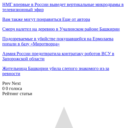
НМГ впервые в России выведет вертикальные микродрамы в
телевизионный эфир
Вам также могут понравиться
Еще от автора
Смерч налетел на деревню в Учалинском районе Башкирии
Подозреваемые в убийстве покушавшейся на Ермолаева
попали в базу «Миротворца»
Армия России предотвратила контратаку роботов ВСУ в
Запорожской области
Жительница Башкирии убила слепого знакомого из-за
ревности
Prev
Next
0
0
голоса
Рейтинг статьи