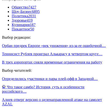
Общество
7427
Шоу-Бизнес
6895
Политика
2031
Здоровье
419
Кулинария
187
Пикантное
50
Выбор редакции:
Орбан предрек Европе «век унижения» из-за ее ошибочной…
Теннисист Рублев проиграл Алькарасу в четвертом круге…
В трех аэропортах сняли временные ограничения на работу
Выбор читателей:
Определились участники и пары плей-офф в Западной…
🥋 Что такое самбо? История, суть и особенности
российского…
Алиев отверг версию о целенаправленной атаке на самолет
AZAL