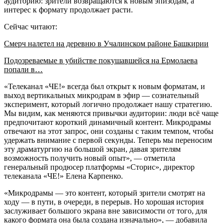
аудиторию: зрители возвращаются к новым эпизодам, а
интерес к формату продолжает расти.
Сейчас читают:
Смерч налетел на деревню в Учалинском районе Башкирии
Подозреваемые в убийстве покушавшейся на Ермолаева
попали в…
«Телеканал «ЧЕ!» всегда был открыт к новым форматам, и
выход вертикальных микродрам в эфир — сознательный
эксперимент, который логично продолжает нашу стратегию.
Мы видим, как меняются привычки аудитории: люди всё чаще
предпочитают короткий динамичный контент. Микродрамы
отвечают на этот запрос, они созданы с таким темпом, чтобы
удержать внимание с первой секунды. Теперь мы переносим
эту драматургию на большой экран, давая зрителям
возможность получить новый опыт», — отметила
генеральный продюсер платформы «Сторис», директор
телеканала «ЧЕ!» Елена Карпенко.
«Микродрамы — это контент, который зрители смотрят на
ходу — в пути, в очереди, в перерыв. Но хорошая история
заслуживает большого экрана вне зависимости от того, для
какого формата она была создана изначально», — добавила