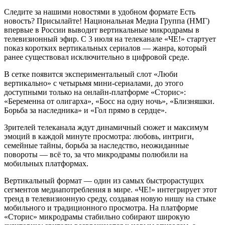
Следите за нашими новостями в удобном формате Есть
новость? Присылайте! Национальная Медиа Группа (НМГ)
впервые в России выводит вертикальные микродрамы в
телевизионный эфир. С 3 июля на телеканале «ЧЕ!» стартует
показ коротких вертикальных сериалов — жанра, который
ранее существовал исключительно в цифровой среде.
В сетке появится экспериментальный слот «Люби
вертикально» с четырьмя мини-сериалами, до этого
доступными только на онлайн-платформе «Сторис»:
«Беременна от олигарха», «Босс на одну ночь», «Близняшки.
Борьба за наследника» и «Гол прямо в сердце».
Зрителей телеканала ждут динамичный сюжет и максимум
эмоций в каждой минуте просмотра: любовь, интриги,
семейные тайны, борьба за наследство, неожиданные
повороты — всё то, за что микродрамы полюбили на
мобильных платформах.
Вертикальный формат — один из самых быстрорастущих
сегментов медиапотребления в мире. «ЧЕ!» интегрирует этот
тренд в телевизионную среду, создавая новую нишу на стыке
мобильного и традиционного просмотра. На платформе
«Сторис» микродрамы стабильно собирают широкую