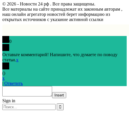
© 2026 - Новости 24 рф . Все права защищены.
Все материалы на сайте принадлежат их законным авторам ,
наш онлайн агрегатор новостей берет информацию из
открытых источников с указание активной ссылки
0
Оставьте комментарий! Напишите, что думаете по поводу
статьи.
x
(
)
x
|
Ответить
Insert
Sign in