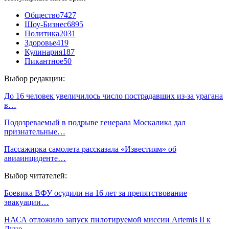
Общество
7427
Шоу-Бизнес
6895
Политика
2031
Здоровье
419
Кулинария
187
Пикантное
50
Выбор редакции:
До 16 человек увеличилось число пострадавших из-за урагана
в…
Подозреваемый в подрыве генерала Москалика дал
признательные…
Пассажирка самолета рассказала «Известиям» об
авиаинциденте…
Выбор читателей:
Боевика ВФУ осудили на 16 лет за препятствование
эвакуации…
НАСА отложило запуск пилотируемой миссии Artemis II к
Луне