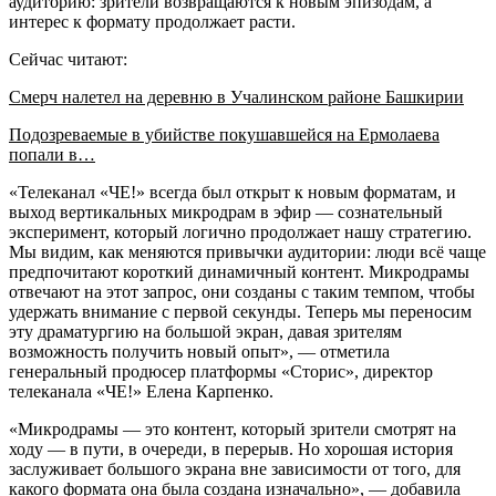
аудиторию: зрители возвращаются к новым эпизодам, а
интерес к формату продолжает расти.
Сейчас читают:
Смерч налетел на деревню в Учалинском районе Башкирии
Подозреваемые в убийстве покушавшейся на Ермолаева
попали в…
«Телеканал «ЧЕ!» всегда был открыт к новым форматам, и
выход вертикальных микродрам в эфир — сознательный
эксперимент, который логично продолжает нашу стратегию.
Мы видим, как меняются привычки аудитории: люди всё чаще
предпочитают короткий динамичный контент. Микродрамы
отвечают на этот запрос, они созданы с таким темпом, чтобы
удержать внимание с первой секунды. Теперь мы переносим
эту драматургию на большой экран, давая зрителям
возможность получить новый опыт», — отметила
генеральный продюсер платформы «Сторис», директор
телеканала «ЧЕ!» Елена Карпенко.
«Микродрамы — это контент, который зрители смотрят на
ходу — в пути, в очереди, в перерыв. Но хорошая история
заслуживает большого экрана вне зависимости от того, для
какого формата она была создана изначально», — добавила