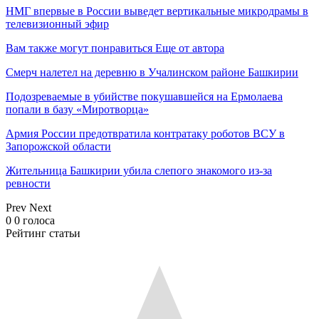
НМГ впервые в России выведет вертикальные микродрамы в
телевизионный эфир
Вам также могут понравиться
Еще от автора
Смерч налетел на деревню в Учалинском районе Башкирии
Подозреваемые в убийстве покушавшейся на Ермолаева
попали в базу «Миротворца»
Армия России предотвратила контратаку роботов ВСУ в
Запорожской области
Жительница Башкирии убила слепого знакомого из-за
ревности
Prev
Next
0
0
голоса
Рейтинг статьи