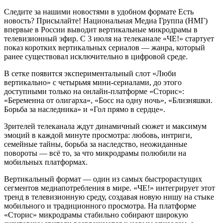
Следите за нашими новостями в удобном формате Есть
новость? Присылайте! Национальная Медиа Группа (НМГ)
впервые в России выводит вертикальные микродрамы в
телевизионный эфир. С 3 июля на телеканале «ЧЕ!» стартует
показ коротких вертикальных сериалов — жанра, который
ранее существовал исключительно в цифровой среде.
В сетке появится экспериментальный слот «Люби
вертикально» с четырьмя мини-сериалами, до этого
доступными только на онлайн-платформе «Сторис»:
«Беременна от олигарха», «Босс на одну ночь», «Близняшки.
Борьба за наследника» и «Гол прямо в сердце».
Зрителей телеканала ждут динамичный сюжет и максимум
эмоций в каждой минуте просмотра: любовь, интриги,
семейные тайны, борьба за наследство, неожиданные
повороты — всё то, за что микродрамы полюбили на
мобильных платформах.
Вертикальный формат — один из самых быстрорастущих
сегментов медиапотребления в мире. «ЧЕ!» интегрирует этот
тренд в телевизионную среду, создавая новую нишу на стыке
мобильного и традиционного просмотра. На платформе
«Сторис» микродрамы стабильно собирают широкую