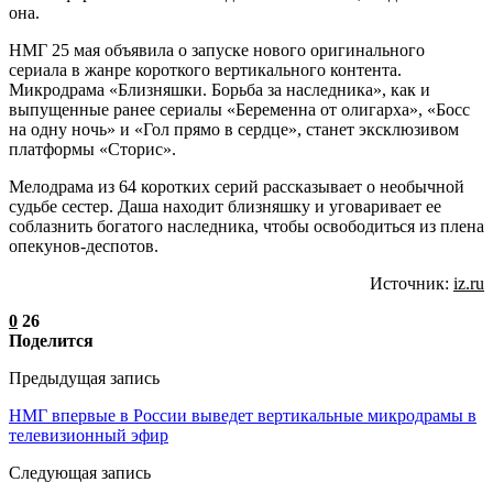
она.
НМГ 25 мая объявила о запуске нового оригинального
сериала в жанре короткого вертикального контента.
Микродрама «Близняшки. Борьба за наследника», как и
выпущенные ранее сериалы «Беременна от олигарха», «Босс
на одну ночь» и «Гол прямо в сердце», станет эксклюзивом
платформы «Сторис».
Мелодрама из 64 коротких серий рассказывает о необычной
судьбе сестер. Даша находит близняшку и уговаривает ее
соблазнить богатого наследника, чтобы освободиться из плена
опекунов-деспотов.
Источник:
iz.ru
0
26
Поделится
Предыдущая запись
НМГ впервые в России выведет вертикальные микродрамы в
телевизионный эфир
Следующая запись