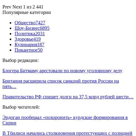
Prev
Next
1 из 2 441
Популярные категории
Общество
7427
Шоу-Бизнес
6895
Политика
2031
Здоровье
419
Кулинария
187
Пикантное
50
Выбор редакции:
Блогера Битмаму арестовали по новому уголовному делу
Британия расширила список санкций против России на
пять…
Правительство РФ спишет долги на 37,5 млрд рублей шести…
Выбор читателей:
Эрдоган пообещал «похоронить» курдcкие формирования в
Сирии
В Тбилиси начались столкновения протестующих с полицией