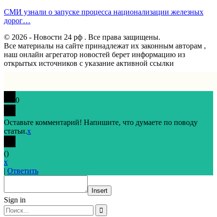
СМИ узнали о запуске процесса национализации железных
дорог…
© 2026 - Новости 24 рф . Все права защищены.
Все материалы на сайте принадлежат их законным авторам ,
наш онлайн агрегатор новостей берет информацию из
открытых источников с указание активной ссылки
0
Оставьте комментарий! Напишите, что думаете по поводу
статьи.
x
(
)
x
|
Ответить
Insert
Sign in