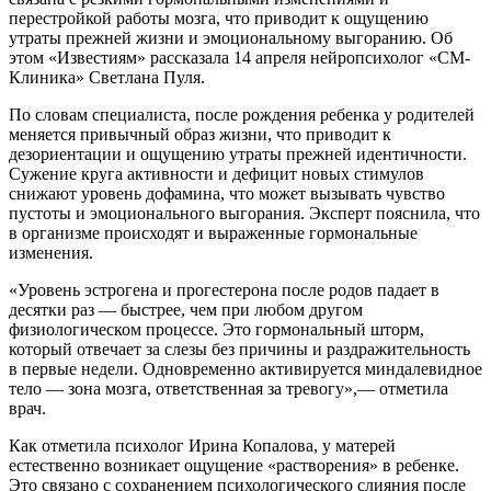
перестройкой работы мозга, что приводит к ощущению
утраты прежней жизни и эмоциональному выгоранию. Об
этом «Известиям» рассказала 14 апреля нейропсихолог «СМ-
Клиника» Светлана Пуля.
По словам специалиста, после рождения ребенка у родителей
меняется привычный образ жизни, что приводит к
дезориентации и ощущению утраты прежней идентичности.
Сужение круга активности и дефицит новых стимулов
снижают уровень дофамина, что может вызывать чувство
пустоты и эмоционального выгорания. Эксперт пояснила, что
в организме происходят и выраженные гормональные
изменения.
«Уровень эстрогена и прогестерона после родов падает в
десятки раз — быстрее, чем при любом другом
физиологическом процессе. Это гормональный шторм,
который отвечает за слезы без причины и раздражительность
в первые недели. Одновременно активируется миндалевидное
тело — зона мозга, ответственная за тревогу»,— отметила
врач.
Как отметила психолог Ирина Копалова, у матерей
естественно возникает ощущение «растворения» в ребенке.
Это связано с сохранением психологического слияния после