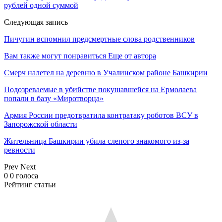
рублей одной суммой
Следующая запись
Пичугин вспомнил предсмертные слова родственников
Вам также могут понравиться
Еще от автора
Смерч налетел на деревню в Учалинском районе Башкирии
Подозреваемые в убийстве покушавшейся на Ермолаева
попали в базу «Миротворца»
Армия России предотвратила контратаку роботов ВСУ в
Запорожской области
Жительница Башкирии убила слепого знакомого из-за
ревности
Prev
Next
0
0
голоса
Рейтинг статьи