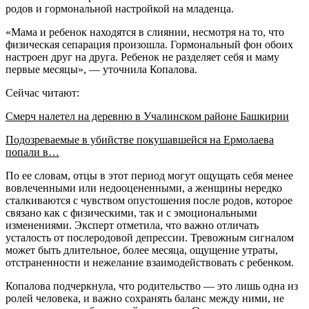
родов и гормональной настройкой на младенца.
«Мама и ребенок находятся в слиянии, несмотря на то, что
физическая сепарация произошла. Гормональный фон обоих
настроен друг на друга. Ребенок не разделяет себя и маму
первые месяцы», — уточнила Копалова.
Сейчас читают:
Смерч налетел на деревню в Учалинском районе Башкирии
Подозреваемые в убийстве покушавшейся на Ермолаева
попали в…
По ее словам, отцы в этот период могут ощущать себя менее
вовлеченными или недооцененными, а женщины нередко
сталкиваются с чувством опустошения после родов, которое
связано как с физическими, так и с эмоциональными
изменениями. Эксперт отметила, что важно отличать
усталость от послеродовой депрессии. Тревожным сигналом
может быть длительное, более месяца, ощущение утраты,
отстраненности и нежелание взаимодействовать с ребенком.
Копалова подчеркнула, что родительство — это лишь одна из
ролей человека, и важно сохранять баланс между ними, не