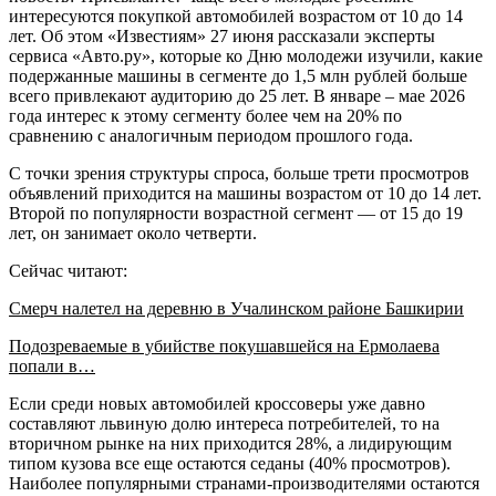
интересуются покупкой автомобилей возрастом от 10 до 14
лет. Об этом «Известиям» 27 июня рассказали эксперты
сервиса «Авто.ру», которые ко Дню молодежи изучили, какие
подержанные машины в сегменте до 1,5 млн рублей больше
всего привлекают аудиторию до 25 лет. В январе – мае 2026
года интерес к этому сегменту более чем на 20% по
сравнению с аналогичным периодом прошлого года.
С точки зрения структуры спроса, больше трети просмотров
объявлений приходится на машины возрастом от 10 до 14 лет.
Второй по популярности возрастной сегмент — от 15 до 19
лет, он занимает около четверти.
Сейчас читают:
Смерч налетел на деревню в Учалинском районе Башкирии
Подозреваемые в убийстве покушавшейся на Ермолаева
попали в…
Если среди новых автомобилей кроссоверы уже давно
составляют львиную долю интереса потребителей, то на
вторичном рынке на них приходится 28%, а лидирующим
типом кузова все еще остаются седаны (40% просмотров).
Наиболее популярными странами-производителями остаются