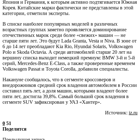
Япония и Германия, к которым активно подтягивается Южная
Корея. Китайские марки фактически не представлены в этой
категории, отметили эксперты.
В списке наиболее популярных моделей в различных
возрастных группах заметно проявляется доминирование
отечественных марок среди более «свежих» машин — не
старше пяти лет. Это будут Lada Granta, Vesta и Niva. В зоне от
6 до 14 лет преобладают Kia Rio, Hyundai Solaris, Volkswagen
Polo и Skoda Octavia. А среди автомобилей старше 20 лет на
вершину списка выходит немецкий премиум: BMW 3-й и 5-й
серий, Mercedes-Benz E-Class, а также проверенные временем
Volkswagen Passat и Toyota Corolla, добавили специалисты.
Накануне сообщалось, что в сегменте кроссоверов и
внедорожников средний срок владения автомобилем в России
составил пять лет, а доля машин, которыми владеют более
пяти лет, достигла 39,8%. Самый большой срок владения в
сегменте SUV зафиксирован у УАЗ «Хантер».
Источник:
iz.ru
0
51
Поделится
Предыдущая запись