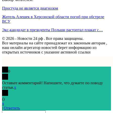
Простуда не является диагнозом
Житель Алешек в Херсонской области погиб при обстреле
ВСУ
Экс-кандидат в президенты Польши растоптал плакат с…
© 2026 - Новости 24 рф . Все права защищены.
Все материалы на сайте принадлежат их законным авторам ,
наш онлайн агрегатор новостей берет информацию из
открытых источников с указание активной ссылки
0
Оставьте комментарий! Напишите, что думаете по поводу
статьи.
x
(
)
x
|
Ответить