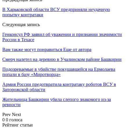
В Харьковской области ВСУ предприняли неудачную
попытку контратаки
Следующая запись
Генконсул РФ заявил об уважении и признании значимости
России в Техасе
Вам также могут понравиться
Еще от автора
Смерч налетел на деревню в Учалинском районе Башкирии
Подозреваемые в убийстве покушавшейся на Ермолаева
попали в базу «Миротворца»
Армия России предотвратила контратаку роботов ВСУ в
Запорожской области
Жительница Башкирии убила слепого знакомого из-за
ревности
Prev
Next
0
0
голоса
Рейтинг статьи