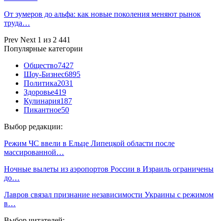
От зумеров до альфа: как новые поколения меняют рынок
труда…
Prev
Next
1 из 2 441
Популярные категории
Общество
7427
Шоу-Бизнес
6895
Политика
2031
Здоровье
419
Кулинария
187
Пикантное
50
Выбор редакции:
Режим ЧС ввели в Ельце Липецкой области после
массированной…
Ночные вылеты из аэропортов России в Израиль ограничены
до…
Лавров связал признание независимости Украины с режимом
в…
Выбор читателей: