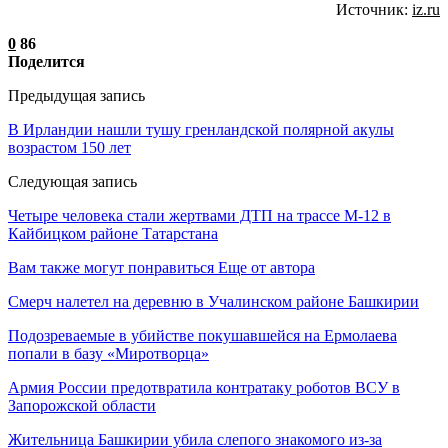
Источник:
iz.ru
0
86
Поделится
Предыдущая запись
В Ирландии нашли тушу гренландской полярной акулы
возрастом 150 лет
Следующая запись
Четыре человека стали жертвами ДТП на трассе М-12 в
Кайбицком районе Татарстана
Вам также могут понравиться
Еще от автора
Смерч налетел на деревню в Учалинском районе Башкирии
Подозреваемые в убийстве покушавшейся на Ермолаева
попали в базу «Миротворца»
Армия России предотвратила контратаку роботов ВСУ в
Запорожской области
Жительница Башкирии убила слепого знакомого из-за