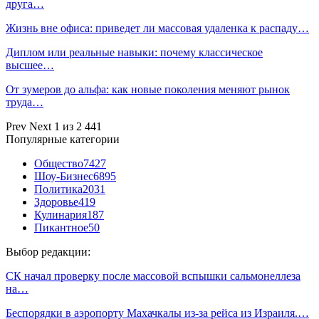
друга…
Жизнь вне офиса: приведет ли массовая удаленка к распаду…
Диплом или реальные навыки: почему классическое
высшее…
От зумеров до альфа: как новые поколения меняют рынок
труда…
Prev
Next
1 из 2 441
Популярные категории
Общество
7427
Шоу-Бизнес
6895
Политика
2031
Здоровье
419
Кулинария
187
Пикантное
50
Выбор редакции:
СК начал проверку после массовой вспышки сальмонеллеза
на…
Беспорядки в аэропорту Махачкалы из-за рейса из Израиля.…