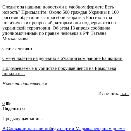
Следите за нашими новостями в удобном формате Есть
новость? Присылайте! Около 500 граждан Украины и 100
россиян обратились с просьбой забрать в Россию из-за
политических репрессий, которым они подвергаются на
украинской территории. Об этом 13 апреля сообщила
уполномоченный по правам человека в РФ Татьяна
Москалькова.
Сейчас читают:
Смерч налетел на деревню в Учалинском районе Башкирии
Подозреваемые в убийстве покушавшейся на Ермолаева
попали в…
Новость дополняется
Источник:
iz.ru
0
89
Поделится
Предыдущая запись
В Словакии назвали победу партии Мадьяра «черным днем»