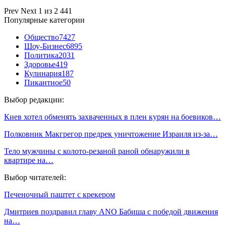
Prev
Next
1 из 2 441
Популярные категории
Общество
7427
Шоу-Бизнес
6895
Политика
2031
Здоровье
419
Кулинария
187
Пикантное
50
Выбор редакции:
Киев хотел обменять захваченных в плен курян на боевиков…
Полковник Макгрегор предрек уничтожение Израиля из-за…
Тело мужчины с колото-резаной раной обнаружили в
квартире на…
Выбор читателей:
Печеночный паштет с крекером
Дмитриев поздравил главу ANO Бабиша с победой движения
на…