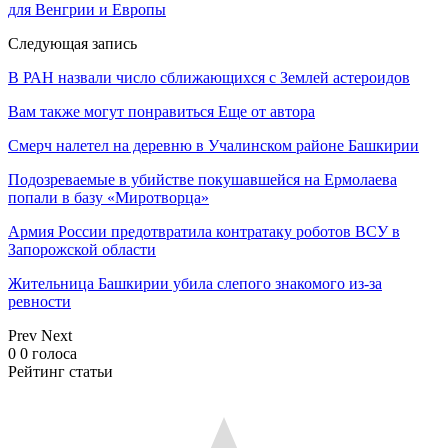
для Венгрии и Европы
Следующая запись
В РАН назвали число сближающихся с Землей астероидов
Вам также могут понравиться
Еще от автора
Смерч налетел на деревню в Учалинском районе Башкирии
Подозреваемые в убийстве покушавшейся на Ермолаева
попали в базу «Миротворца»
Армия России предотвратила контратаку роботов ВСУ в
Запорожской области
Жительница Башкирии убила слепого знакомого из-за
ревности
Prev
Next
0
0
голоса
Рейтинг статьи