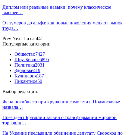
Диплом или реальные навыки: почему классическое
высшее…
От зумеров до альфа: как новые поколения меняют рынок
труда…
Prev
Next
1 из 2 441
Популярные категории
Общество
7427
Шоу-Бизнес
6895
Политика
2031
Здоровье
419
Кулинария
187
Пикантное
50
Выбор редакции:
Жена погибшего при крушении самолета в Подмосковье
назвала…
Президент Бразилии заявил о трансформации мировой
торговли…
На Украине предъявили обвинение депутату Скороход по