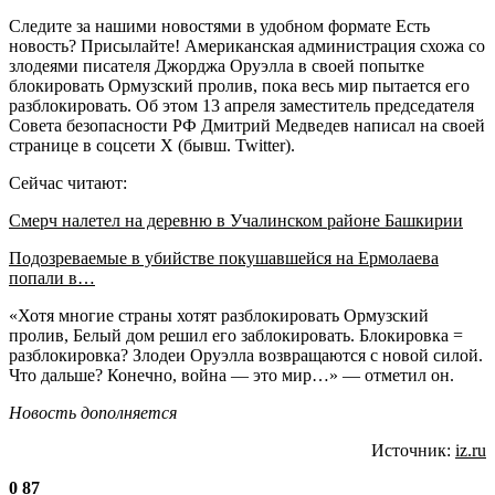
Следите за нашими новостями в удобном формате Есть
новость? Присылайте! Американская администрация схожа со
злодеями писателя Джорджа Оруэлла в своей попытке
блокировать Ормузский пролив, пока весь мир пытается его
разблокировать. Об этом 13 апреля заместитель председателя
Совета безопасности РФ Дмитрий Медведев написал на своей
странице в соцсети X (бывш. Twitter).
Сейчас читают:
Смерч налетел на деревню в Учалинском районе Башкирии
Подозреваемые в убийстве покушавшейся на Ермолаева
попали в…
«Хотя многие страны хотят разблокировать Ормузский
пролив, Белый дом решил его заблокировать. Блокировка =
разблокировка? Злодеи Оруэлла возвращаются с новой силой.
Что дальше? Конечно, война — это мир…» — отметил он.
Новость дополняется
Источник:
iz.ru
0
87