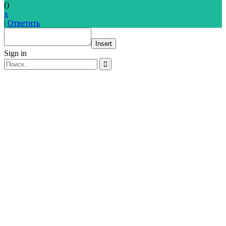
(
)
x
|
Ответить
Insert
Sign in