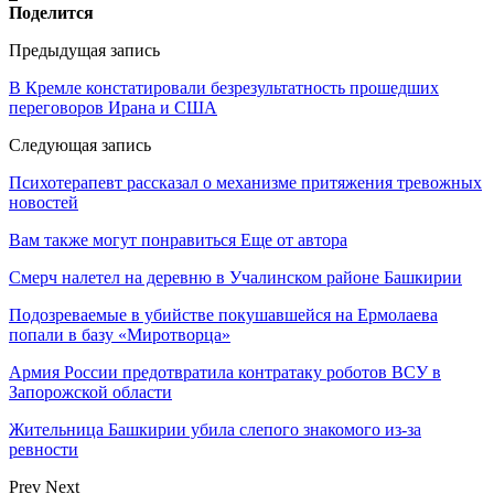
Поделится
Предыдущая запись
В Кремле констатировали безрезультатность прошедших
переговоров Ирана и США
Следующая запись
Психотерапевт рассказал о механизме притяжения тревожных
новостей
Вам также могут понравиться
Еще от автора
Смерч налетел на деревню в Учалинском районе Башкирии
Подозреваемые в убийстве покушавшейся на Ермолаева
попали в базу «Миротворца»
Армия России предотвратила контратаку роботов ВСУ в
Запорожской области
Жительница Башкирии убила слепого знакомого из-за
ревности
Prev
Next