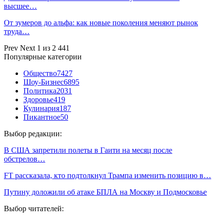
высшее…
От зумеров до альфа: как новые поколения меняют рынок
труда…
Prev
Next
1 из 2 441
Популярные категории
Общество
7427
Шоу-Бизнес
6895
Политика
2031
Здоровье
419
Кулинария
187
Пикантное
50
Выбор редакции:
В США запретили полеты в Гаити на месяц после
обстрелов…
FT рассказала, кто подтолкнул Трампа изменить позицию в…
Путину доложили об атаке БПЛА на Москву и Подмосковье
Выбор читателей: