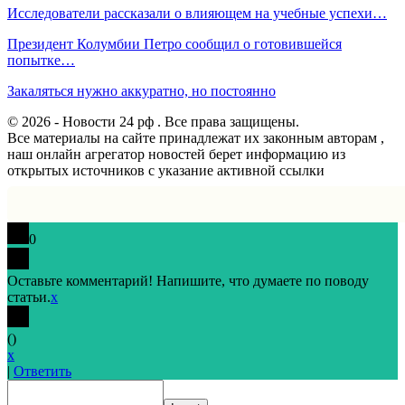
Исследователи рассказали о влияющем на учебные успехи…
Президент Колумбии Петро сообщил о готовившейся
попытке…
Закаляться нужно аккуратно, но постоянно
© 2026 - Новости 24 рф . Все права защищены.
Все материалы на сайте принадлежат их законным авторам ,
наш онлайн агрегатор новостей берет информацию из
открытых источников с указание активной ссылки
0
Оставьте комментарий! Напишите, что думаете по поводу
статьи.
x
(
)
x
|
Ответить