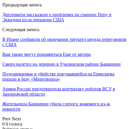
Предыдущая запись
Дипломаты рассказали о проблемах на границе Перу и
Эквадора из-за операции США
Следующая запись
В Иране сообщили об окончании третьего раунда переговоров
с США
Вам также могут понравиться
Еще от автора
Смерч налетел на деревню в Учалинском районе Башкирии
Подозреваемые в убийстве покушавшейся на Ермолаева
попали в базу «Миротворца»
Армия России предотвратила контратаку роботов ВСУ в
Запорожской области
Жительница Башкирии убила слепого знакомого из-за
ревности
Prev
Next
0
0
голоса