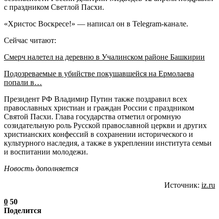
с праздником Светлой Пасхи.
«Христос Воскресе!» — написал он в Telegram-канале.
Сейчас читают:
Смерч налетел на деревню в Учалинском районе Башкирии
Подозреваемые в убийстве покушавшейся на Ермолаева
попали в…
Президент РФ Владимир Путин также поздравил всех
православных христиан и граждан России с праздником
Святой Пасхи. Глава государства отметил огромную
созидательную роль Русской православной церкви и других
христианских конфессий в сохранении исторического и
культурного наследия, а также в укреплении института семьи
и воспитании молодежи.
Новость дополняется
Источник:
iz.ru
0
50
Поделится