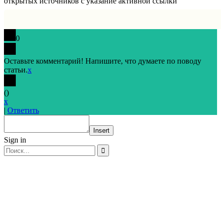
открытых источников с указание активной ссылки
0
Оставьте комментарий! Напишите, что думаете по поводу
статьи.
x
(
)
x
|
Ответить
Insert
Sign in