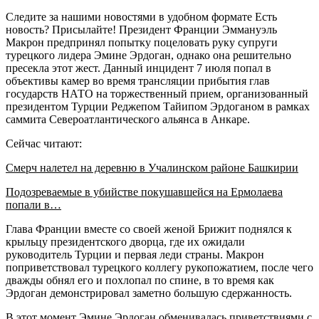
Следите за нашими новостями в удобном формате Есть
новость? Присылайте! Президент Франции Эммануэль
Макрон предпринял попытку поцеловать руку супруги
турецкого лидера Эмине Эрдоган, однако она решительно
пресекла этот жест. Данный инцидент 7 июля попал в
объективы камер во время трансляции прибытия глав
государств НАТО на торжественный прием, организованный
президентом Турции Реджепом Тайипом Эрдоганом в рамках
саммита Североатлантического альянса в Анкаре.
Сейчас читают:
Смерч налетел на деревню в Учалинском районе Башкирии
Подозреваемые в убийстве покушавшейся на Ермолаева
попали в…
Глава Франции вместе со своей женой Брижит поднялся к
крыльцу президентского дворца, где их ожидали
руководитель Турции и первая леди страны. Макрон
поприветствовал турецкого коллегу рукопожатием, после чего
дважды обнял его и похлопал по спине, в то время как
Эрдоган демонстрировал заметно большую сдержанность.
В этот момент Эмине Эрдоган обменивалась приветствиями с