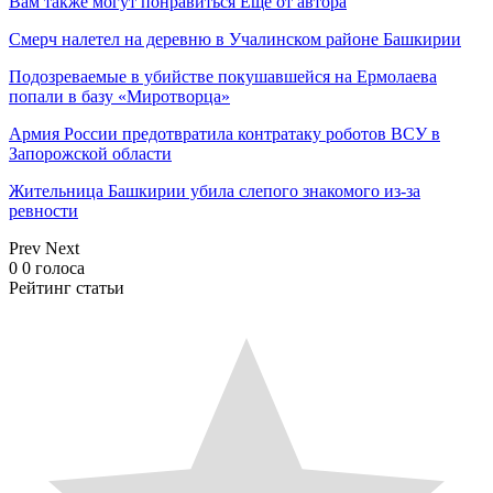
Вам также могут понравиться
Еще от автора
Смерч налетел на деревню в Учалинском районе Башкирии
Подозреваемые в убийстве покушавшейся на Ермолаева
попали в базу «Миротворца»
Армия России предотвратила контратаку роботов ВСУ в
Запорожской области
Жительница Башкирии убила слепого знакомого из-за
ревности
Prev
Next
0
0
голоса
Рейтинг статьи