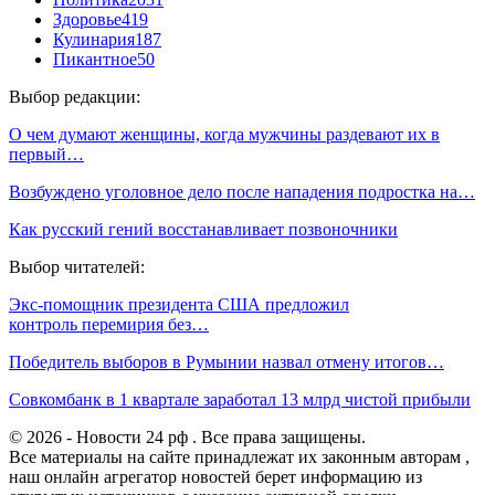
Здоровье
419
Кулинария
187
Пикантное
50
Выбор редакции:
О чем думают женщины, когда мужчины раздевают их в
первый…
Возбуждено уголовное дело после нападения подростка на…
Как русский гений восстанавливает позвоночники
Выбор читателей:
Экс-помощник президента США предложил
контроль перемирия без…
Победитель выборов в Румынии назвал отмену итогов…
Совкомбанк в 1 квартале заработал 13 млрд чистой прибыли
© 2026 - Новости 24 рф . Все права защищены.
Все материалы на сайте принадлежат их законным авторам ,
наш онлайн агрегатор новостей берет информацию из