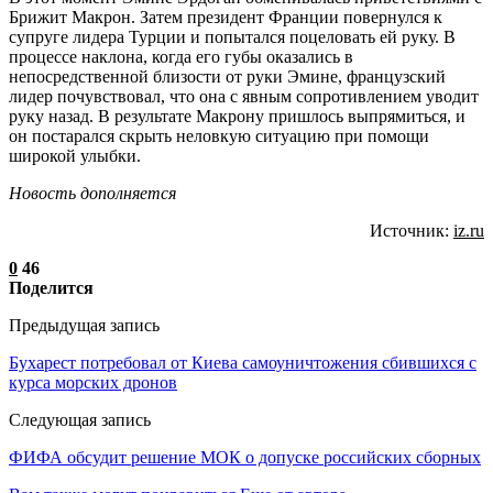
Брижит Макрон. Затем президент Франции повернулся к
супруге лидера Турции и попытался поцеловать ей руку. В
процессе наклона, когда его губы оказались в
непосредственной близости от руки Эмине, французский
лидер почувствовал, что она с явным сопротивлением уводит
руку назад. В результате Макрону пришлось выпрямиться, и
он постарался скрыть неловкую ситуацию при помощи
широкой улыбки.
Новость дополняется
Источник:
iz.ru
0
46
Поделится
Предыдущая запись
Бухарест потребовал от Киева самоуничтожения сбившихся с
курса морских дронов
Следующая запись
ФИФА обсудит решение МОК о допуске российских сборных