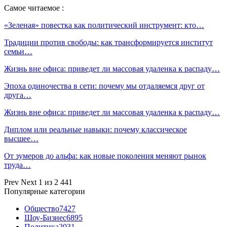
Самое читаемое :
«Зеленая» повестка как политический инструмент: кто…
Традиции против свободы: как трансформируется институт
семьи…
Жизнь вне офиса: приведет ли массовая удаленка к распаду…
Эпоха одиночества в сети: почему мы отдаляемся друг от
друга…
Жизнь вне офиса: приведет ли массовая удаленка к распаду…
Диплом или реальные навыки: почему классическое
высшее…
От зумеров до альфа: как новые поколения меняют рынок
труда…
Prev
Next
1 из 2 441
Популярные категории
Общество
7427
Шоу-Бизнес
6895
Политика
2031