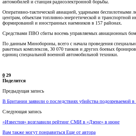
автомобилей и станция радиоэлектронной борьбы.
Оперативно-тактической авиацией, ударными беспилотными л
центрам, объектам топливно-энергетической и транспортной 
формирований и иностранных наемников в 157 районах.
Средствами ПВО сбиты восемь управляемых авиационных бомб
По данным Минобороны, всего с начала проведения специально
ракетных комплексов, 30 070 танков и других боевых брониро
единиц специальной военной автомобильной техники.
0
29
Поделится
Предыдущая запись
В Британии заявили о последствиях убийства подозреваемой 
Следующая запись
«Известия» возглавили рейтинг СМИ в «Дзене» в июне
Вам также могут понравиться
Еще от автора