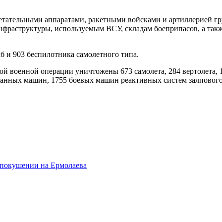
етательными аппаратами, ракетными войсками и артиллерией г
инфраструктуры, используемым ВСУ, складам боеприпасов, а та
 и 903 беспилотника самолетного типа.
й военной операции уничтожены 673 самолета, 284 вертолета, 
ванных машин, 1755 боевых машин реактивных систем залпового 
в покушении на Ермолаева