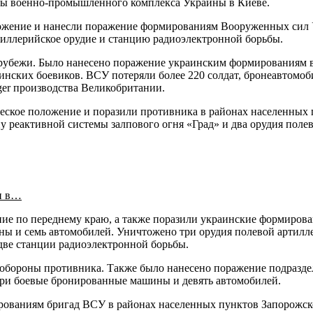
кты военно-промышленного комплекса Украины в Киеве.
ожение и нанесли поражение формированиям Вооруженных сил 
ртиллерийское орудие и станцию радиоэлектронной борьбы.
 рубежи. Было нанесено поражение украинским формированиям 
инских боевиков. ВСУ потеряли более 220 солдат, бронеавтом
ger производства Великобритании.
ое положение и поразили противника в районах населенных пу
 реактивной системы залпового огня «Град» и два орудия полев
и в…
ие по переднему краю, а также поразили украинские формиров
ны и семь автомобилей. Уничтожено три орудия полевой артилле
 две станции радиоэлектронной борьбы.
 обороны противника. Также было нанесено поражение подразд
три боевые бронированные машины и девять автомобилей.
ованиям бригад ВСУ в районах населенных пунктов Запорожско