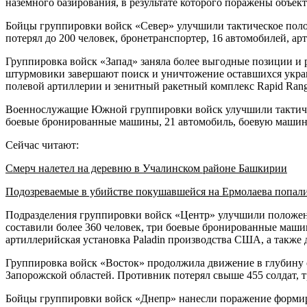
наземного базирования, в результате которого поражены объе
Бойцы группировки войск «Север» улучшили тактическое пол
потерял до 200 человек, бронетранспортер, 16 автомобилей, а
Группировка войск «Запад» заняла более выгодные позиции и
штурмовики завершают поиск и уничтожение оставшихся укра
полевой артиллерии и зенитный ракетный комплекс Rapid Ran
Военнослужащие Южной группировки войск улучшили тактическ
боевые бронированные машины, 21 автомобиль, боевую машину
Сейчас читают:
Смерч налетел на деревню в Учалинском районе Башкирии
Подозреваемые в убийстве покушавшейся на Ермолаева попал
Подразделения группировки войск «Центр» улучшили положен
составили более 360 человек, три боевые бронированные маши
артиллерийская установка Paladin производства США, а также
Группировка войск «Восток» продолжила движение в глубину
Запорожской областей. Противник потерял свыше 455 солдат, 
Бойцы группировки войск «Днепр» нанесли поражение формир