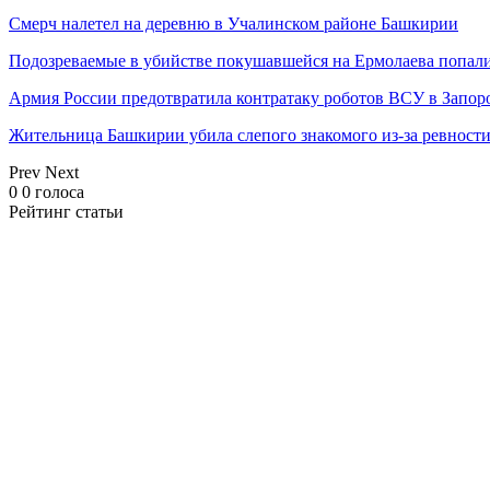
Смерч налетел на деревню в Учалинском районе Башкирии
Подозреваемые в убийстве покушавшейся на Ермолаева попали
Армия России предотвратила контратаку роботов ВСУ в Запор
Жительница Башкирии убила слепого знакомого из-за ревност
Prev
Next
0
0
голоса
Рейтинг статьи