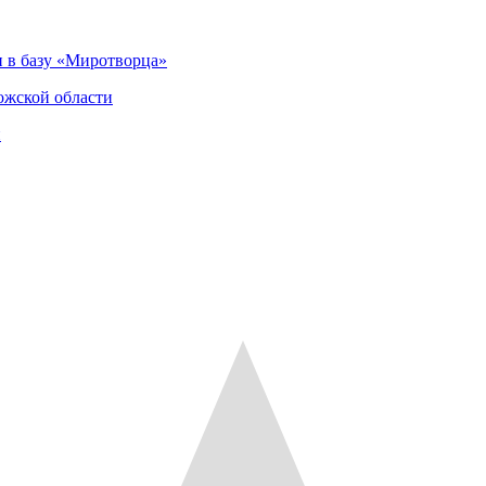
 в базу «Миротворца»
ожской области
и