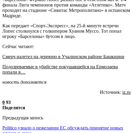
финала Лиги чемпионов против команды «Атлетико». Матч
проходит на стадионе «Сивитас Метрополитано» в испанском
Мадриде.
Как передает «Спорт-Экспресс», на 25-й минуте встречи
Лопес столкнулся с голкипером Хуаном Муссо. Тот попал
игроку «Барселоны» бутсом в лицо.
Сейчас читают:
Смерч налетел на деревню в Учалинском районе Башкирии
Подозреваемые в убийстве покушавшейся на Ермолаева
попали в…
новость дополняется
Источник:
iz.ru
0
93
Поделится
Предыдущая запись
Politico узнало о нежелании ЕС обсуждать принятие новых