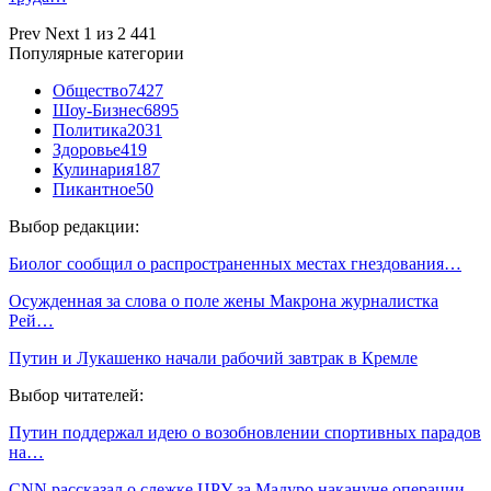
Prev
Next
1 из 2 441
Популярные категории
Общество
7427
Шоу-Бизнес
6895
Политика
2031
Здоровье
419
Кулинария
187
Пикантное
50
Выбор редакции:
Биолог сообщил о распространенных местах гнездования…
Осужденная за слова о поле жены Макрона журналистка
Рей…
Путин и Лукашенко начали рабочий завтрак в Кремле
Выбор читателей:
Путин поддержал идею о возобновлении спортивных парадов
на…
CNN рассказал о слежке ЦРУ за Мадуро накануне операции