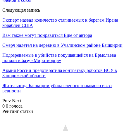
членов в союз
Следующая запись
Эксперт назвал количество стягиваемых к берегам Ирана
кораблей США
Вам также могут понравиться
Еще от автора
Смерч налетел на деревню в Учалинском районе Башкирии
Подозреваемые в убийстве покушавшейся на Ермолаева
попали в базу «Миротворца»
Армия России предотвратила контратаку роботов ВСУ в
Запорожской области
Жительница Башкирии убила слепого знакомого из-за
ревности
Prev
Next
0
0
голоса
Рейтинг статьи