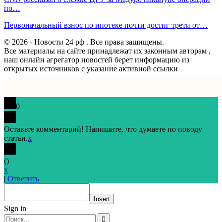
по…
Первоначальный взнос по ипотеке почти достиг трети от…
© 2026 - Новости 24 рф . Все права защищены.
Все материалы на сайте принадлежат их законным авторам ,
наш онлайн агрегатор новостей берет информацию из
открытых источников с указание активной ссылки
0
Оставьте комментарий! Напишите, что думаете по поводу
статьи.
x
(
)
x
|
Ответить
Insert
Sign in