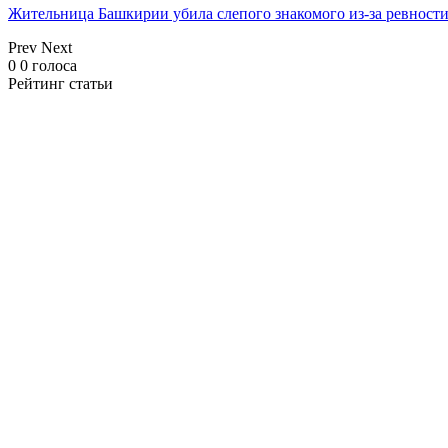
Жительница Башкирии убила слепого знакомого из-за ревност
Prev
Next
0
0
голоса
Рейтинг статьи