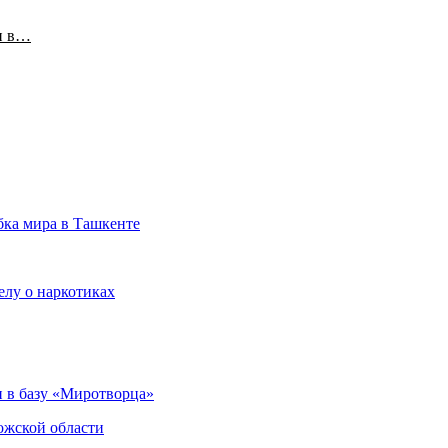
и в…
бка мира в Ташкенте
елу о наркотиках
 в базу «Миротворца»
ожской области