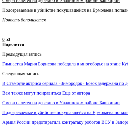
Смерч налетел на деревню в Учалинском районе Башкирии
Подозреваемые в убийстве покушавшейся на Ермолаева попал
Новость дополняется
0
53
Поделится
Предыдущая запись
Гимнастка Мария Борисова победила в многоборье на этапе Ку
Следующая запись
В Стамбуле актриса сериала «Зимородок» Бозок задержана по д
Вам также могут понравиться
Еще от автора
Смерч налетел на деревню в Учалинском районе Башкирии
Подозреваемые в убийстве покушавшейся на Ермолаева попали
Армия России предотвратила контратаку роботов ВСУ в Запор