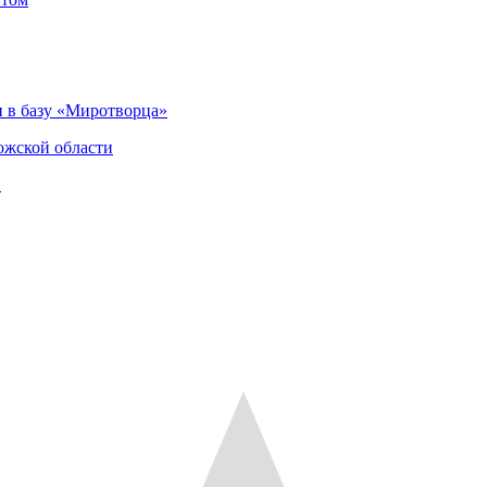
 в базу «Миротворца»
ожской области
и