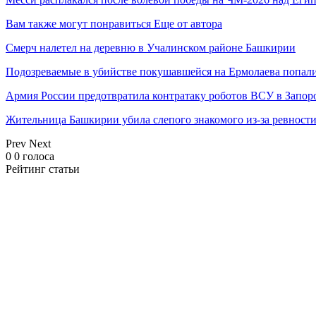
Вам также могут понравиться
Еще от автора
Смерч налетел на деревню в Учалинском районе Башкирии
Подозреваемые в убийстве покушавшейся на Ермолаева попали
Армия России предотвратила контратаку роботов ВСУ в Запор
Жительница Башкирии убила слепого знакомого из-за ревност
Prev
Next
0
0
голоса
Рейтинг статьи