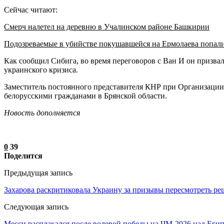
Сейчас читают:
Смерч налетел на деревню в Учалинском районе Башкирии
Подозреваемые в убийстве покушавшейся на Ермолаева попал
Как сообщил Сибига, во время переговоров с Ван И он призва
украинского кризиса.
Заместитель постоянного представителя КНР при Организации
белорусскими гражданами в Брянской области.
Новость дополняется
0
39
Поделится
Предыдущая запись
Захарова раскритиковала Украину за призывы пересмотреть р
Следующая запись
Месси расплакался после волевой победы на ЧМ-2026 над Еги