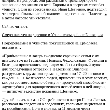
лагерях. На допросах они рассказали о транспортировке
эшелонов с узниками со всей Европы и о зверских способах
убийств. Один из арестованных, Иван Шевченко, подтвердил,
что жертв обманывали обещаниями переселения в Палестину,
а затем массово уничтожали.
Сейчас читают:
Смерч налетел на деревню в Учалинском районе Башкирии
Подозреваемые в убийстве покушавшейся на Ермолаева
попали в…
«Прибывавшие в лагерь ежедневно еврейские семьи с их
имуществом из Германии, Польши, Чехословакии, Франции и
Болгарии привозились под видом якобы на сборный пункт
для последующей отправки в Палестину. Эшелоны
разгружались двумя или тремя партиями по 17–20 вагонов в
каждой. <…> Количество людей, привезенных в этих вагонах,
как раз соответствовало объему и «пропускной способности»
«душегубки» для одновременного истребления в ней людей»,
— цитирует ведомство показания Шевченко.
Другой палач, вахман СС треблинского лагеря Павел Лелеко,
рассказал на следствии о злодеяниях, творимых нацистами и
их пособниками. По его словам, за 11 месяцев через