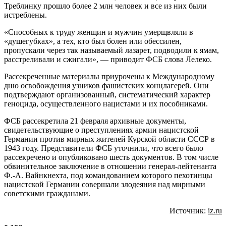
Треблинку прошло более 2 млн человек и все из них были
истреблены.
«Способных к труду женщин и мужчин умерщвляли в
«душегубках», а тех, кто был болен или обессилен,
пропускали через так называемый лазарет, подводили к ямам,
расстреливали и сжигали», — приводит ФСБ слова Лелеко.
Рассекреченные материалы приурочены к Международному
дню освобождения узников фашистских концлагерей. Они
подтверждают организованный, систематический характер
геноцида, осуществленного нацистами и их пособниками.
ФСБ рассекретила 21 февраля архивные документы,
свидетельствующие о преступлениях армии нацистской
Германии против мирных жителей Курской области СССР в
1943 году. Представители ФСБ уточнили, что всего было
рассекречено и опубликовано шесть документов. В том числе
обвинительное заключение в отношении генерал-лейтенанта
Ф.-А. Вайнкнехта, под командованием которого пехотинцы
нацистской Германии совершали злодеяния над мирными
советскими гражданами.
Источник:
iz.ru