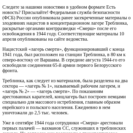
Следите за нашими новостями в удобном формате Есть
новость? Присылайте! Федеральная служба безопасности
(ФСБ) России опубликовала ранее засекреченные материалы о
злодеяниях нацистов в концентрационном лагере Треблинка,
раскрытые органами контрразведки «Смерш» после его
освобождения в 1944 году. Соответствующие материалы 10
апреля опубликованы на сайте ведомства.
Нацистский «лагерь смерти», функционировавший с конца
1941 года, был расположен на станции Треблинка, в 80 км к
северо-востоку от Варшавы. В середине августа 1944-го его
освободили соединения 65-й армии первого Белорусского
фронта.
Треблинка, как следует из материалов, была разделена на два
сектора — «лагерь № 1», называемый рабочим лагерем, и
«лагерь № 2» — «лагерь смерти». По показаниям
арестованных карателей, концлагерь был построен немцами
специально для массового истребления, главным образом
еврейского и польского населения. Ежедневно в нем
уничтожали до 2,5 тыс. человек.
Уже в сентябре 1944 года сотрудники «Смерш» арестовали
первых палачей — вахманов СС, служивших в треблинских