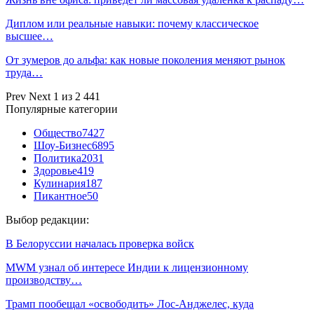
Диплом или реальные навыки: почему классическое
высшее…
От зумеров до альфа: как новые поколения меняют рынок
труда…
Prev
Next
1 из 2 441
Популярные категории
Общество
7427
Шоу-Бизнес
6895
Политика
2031
Здоровье
419
Кулинария
187
Пикантное
50
Выбор редакции:
В Белоруссии началась проверка войск
MWM узнал об интересе Индии к лицензионному
производству…
Трамп пообещал «освободить» Лос-Анджелес, куда