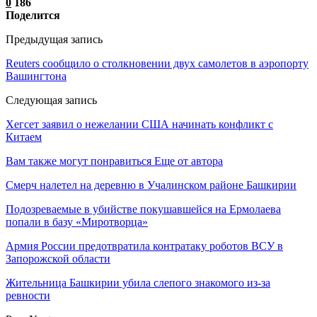
0
186
Поделится
Предыдущая запись
Reuters сообщило о столкновении двух самолетов в аэропорту
Вашингтона
Следующая запись
Хегсет заявил о нежелании США начинать конфликт с
Китаем
Вам также могут понравиться
Еще от автора
Смерч налетел на деревню в Учалинском районе Башкирии
Подозреваемые в убийстве покушавшейся на Ермолаева
попали в базу «Миротворца»
Армия России предотвратила контратаку роботов ВСУ в
Запорожской области
Жительница Башкирии убила слепого знакомого из-за
ревности