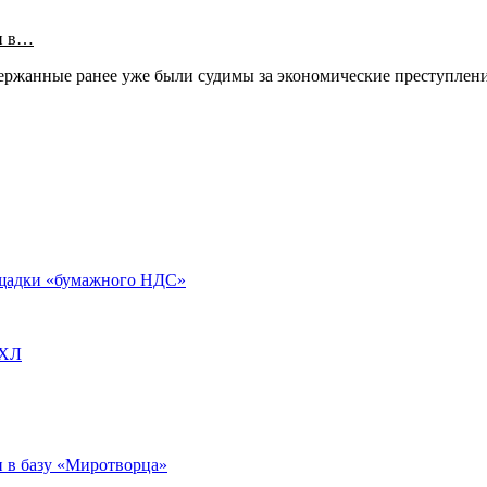
и в…
ержанные ранее уже были судимы за экономические преступлени
ощадки «бумажного НДС»
НХЛ
 в базу «Миротворца»