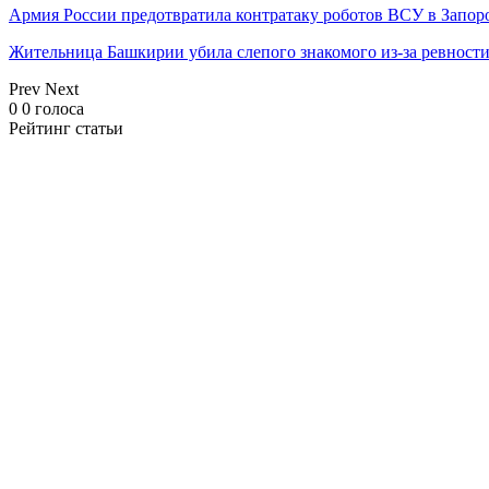
Армия России предотвратила контратаку роботов ВСУ в Запор
Жительница Башкирии убила слепого знакомого из-за ревност
Prev
Next
0
0
голоса
Рейтинг статьи