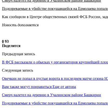
Смерч налетел на деревню в Учалинском районе Башкирии
Подозреваемые в убийстве покушавшейся на Ермолаева попал
Как сообщили в Центре общественных связей ФСБ России, зад
Новость дополняется
0
93
Поделится
Предыдущая запись
В ФСБ рассказали о обысках у организаторов крупнейшей пл
Следующая запись
Овечкин не попал в пустые ворота в последнем матче сезона 
Вам также могут понравиться
Еще от автора
Смерч налетел на деревню в Учалинском районе Башкирии
Подозреваемые в убийстве покушавшейся на Ермолаева попали