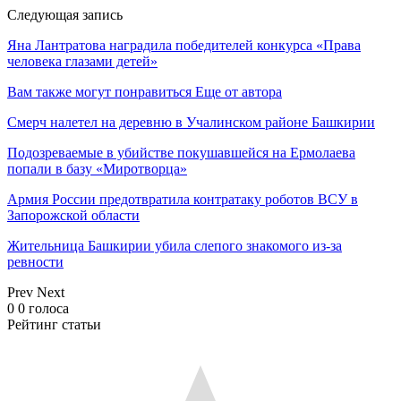
Следующая запись
Яна Лантратова наградила победителей конкурса «Права
человека глазами детей»
Вам также могут понравиться
Еще от автора
Смерч налетел на деревню в Учалинском районе Башкирии
Подозреваемые в убийстве покушавшейся на Ермолаева
попали в базу «Миротворца»
Армия России предотвратила контратаку роботов ВСУ в
Запорожской области
Жительница Башкирии убила слепого знакомого из-за
ревности
Prev
Next
0
0
голоса
Рейтинг статьи