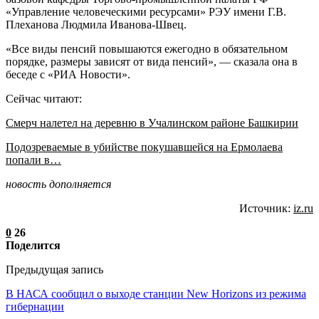
«Управление человеческими ресурсами» РЭУ имени Г.В.
Плеханова Людмила Иванова-Швец.
«Все виды пенсий повышаются ежегодно в обязательном
порядке, размеры зависят от вида пенсий», — сказала она в
беседе с «РИА Новости».
Сейчас читают:
Смерч налетел на деревню в Учалинском районе Башкирии
Подозреваемые в убийстве покушавшейся на Ермолаева
попали в…
новость дополняется
Источник:
iz.ru
0
26
Поделится
Предыдущая запись
В НАСА сообщил о выходе станции New Horizons из режима
гибернации