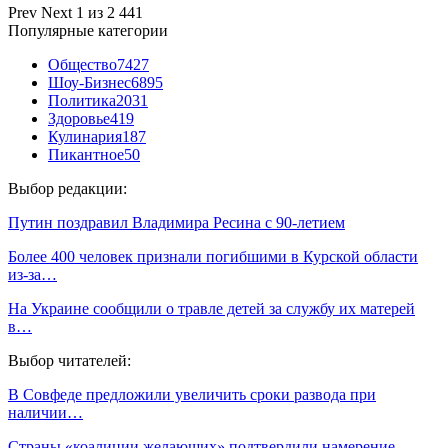
Prev
Next
1 из 2 441
Популярные категории
Общество
7427
Шоу-Бизнес
6895
Политика
2031
Здоровье
419
Кулинария
187
Пикантное
50
Выбор редакции:
Путин поздравил Владимира Ресина с 90-летием
Более 400 человек признали погибшими в Курской области
из-за…
На Украине сообщили о травле детей за службу их матерей
в…
Выбор читателей:
В Совфеде предложили увеличить сроки развода при
наличии…
Страны «коалиции желающих» подтвердили намерение