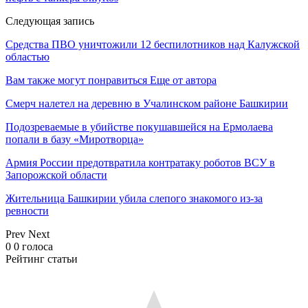
Следующая запись
Средства ПВО уничтожили 12 беспилотников над Калужской
областью
Вам также могут понравиться
Еще от автора
Смерч налетел на деревню в Учалинском районе Башкирии
Подозреваемые в убийстве покушавшейся на Ермолаева
попали в базу «Миротворца»
Армия России предотвратила контратаку роботов ВСУ в
Запорожской области
Жительница Башкирии убила слепого знакомого из-за
ревности
Prev
Next
0
0
голоса
Рейтинг статьи