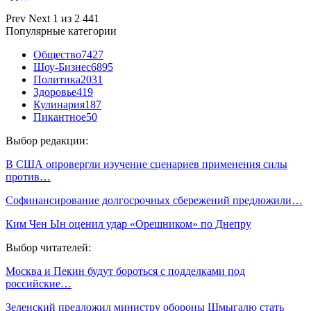
Prev
Next
1 из 2 441
Популярные категории
Общество
7427
Шоу-Бизнес
6895
Политика
2031
Здоровье
419
Кулинария
187
Пикантное
50
Выбор редакции:
В США опровергли изучение сценариев применения силы
против…
Софинансирование долгосрочных сбережений предложили…
Ким Чен Ын оценил удар «Орешником» по Днепру
Выбор читателей:
Москва и Пекин будут бороться с подделками под
российские…
Зеленский предложил министру обороны Шмыгалю стать