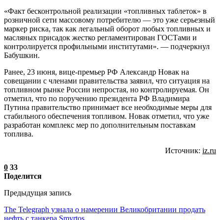
«Факт бесконтрольной реализации «топливных таблеток» в
розничной сети массовому потребителю — это уже серьезный
маркер риска, так как легальный оборот любых топливных и
масляных присадок жестко регламентирован ГОСТами и
контролируется профильными институтами». — подчеркнул
Бабушкин.
Ранее, 23 июня, вице-премьер РФ Александр Новак на
совещании с членами правительства заявил, что ситуация на
топливном рынке России непростая, но контролируемая. Он
отметил, что по поручению президента РФ Владимира
Путина правительство принимает все необходимые меры для
стабильного обеспечения топливом. Новак отметил, что уже
разработан комплекс мер по дополнительным поставкам
топлива.
Источник:
iz.ru
0
33
Поделится
Предыдущая запись
The Telegraph узнала о намерении Великобритании продать
нефть с танкера Smyrtos