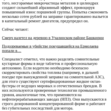
того, несгораемые микрочастицы металлов в цилиндрах
создают сильнейший абразивный эффект, провоцируя
повышенный износ поршневой группы. Попытка сэкономить
несколько сотен рублей на заправке гарантированно выльется
в капитальный ремонт двигателя, предупредил он.
Сейчас читают:
Смерч налетел на деревню в Учалинском районе Башкирии
Подозреваемые в убийстве покушавшейся на Ермолаева
попали в…
Специалист отметил, что важно разделять сомнительные
кустарные формы в виде таблеток и профессиональную
автохимию. Если водителю необходимо безопасно
скорректировать свойства топлива (например, в дальней
поездке при вынужденной заправке на сомнительной АЗС),
для этого существуют сертифицированные жидкие октан-
бустеры от ведущих мировых и отечественных брендов. В
них используются проверенные технологии промышленного
уровня, аналогичные тем, что применяются на
нефтеперерабатывающих заводах (НПЗ). Они выпускаются в
строго дозированной концентрированной форме и работают
без губительных последствий для мотора.