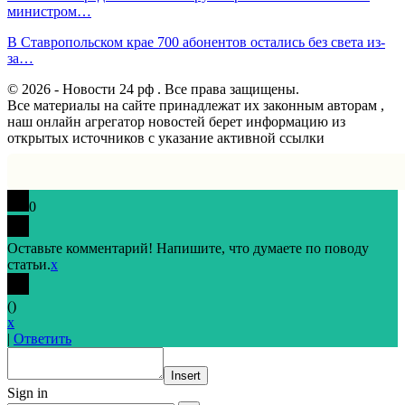
министром…
В Ставропольском крае 700 абонентов остались без света из-
за…
© 2026 - Новости 24 рф . Все права защищены.
Все материалы на сайте принадлежат их законным авторам ,
наш онлайн агрегатор новостей берет информацию из
открытых источников с указание активной ссылки
0
Оставьте комментарий! Напишите, что думаете по поводу
статьи.
x
(
)
x
|
Ответить
Insert
Sign in