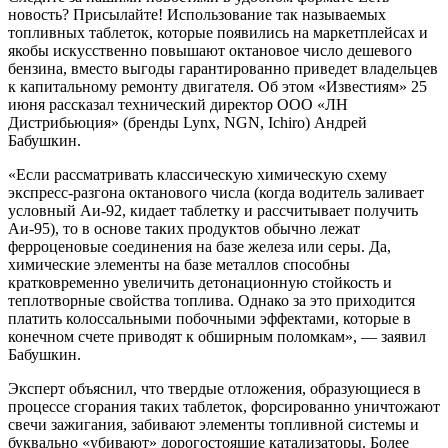
новость? Присылайте! Использование так называемых
топливных таблеток, которые появились на маркетплейсах и
якобы искусственно повышают октановое число дешевого
бензина, вместо выгоды гарантированно приведет владельцев
к капитальному ремонту двигателя. Об этом «Известиям» 25
июня рассказал технический директор ООО «ЛН
Дистрибьюция» (бренды Lynx, NGN, Ichiro) Андрей
Бабушкин.
«Если рассматривать классическую химическую схему
экспресс-разгона октанового числа (когда водитель заливает
условный Аи-92, кидает таблетку и рассчитывает получить
Аи-95), то в основе таких продуктов обычно лежат
ферроценовые соединения на базе железа или серы. Да,
химические элементы на базе металлов способны
кратковременно увеличить детонационную стойкость и
теплотворные свойства топлива. Однако за это приходится
платить колоссальными побочными эффектами, которые в
конечном счете приводят к обширным поломкам», — заявил
Бабушкин.
Эксперт объяснил, что твердые отложения, образующиеся в
процессе сгорания таких таблеток, форсированно уничтожают
свечи зажигания, забивают элементы топливной системы и
буквально «убивают» дорогостоящие катализаторы. Более