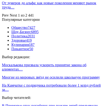
От зумеров до альфа: как новые поколения меняют рынок
труда…
Prev
Next
1 из 2 441
Популярные категории
Общество
7427
Шоу-Бизнес
6895
Политика
2031
Здоровье
419
Кулинария
187
Пикантное
50
Выбор редакции:
Москалькова призвала ускорить принятие закона об
алиментах…
Многие из мировых звёзд не осилили школьную программу
На Камчатке с подрядчика потребовали более 1 млрд рублей
за…
Выбор читателей:
В Приморье отцу погибших при пожаре детей предъявили…