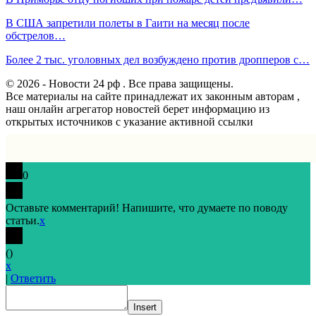
В США запретили полеты в Гаити на месяц после
обстрелов…
Более 2 тыс. уголовных дел возбуждено против дропперов с…
© 2026 - Новости 24 рф . Все права защищены.
Все материалы на сайте принадлежат их законным авторам ,
наш онлайн агрегатор новостей берет информацию из
открытых источников с указание активной ссылки
0
Оставьте комментарий! Напишите, что думаете по поводу
статьи.
x
(
)
x
|
Ответить
Insert