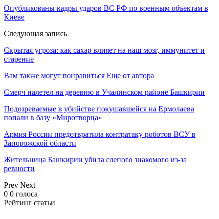
Опубликованы кадры ударов ВС РФ по военным объектам в
Киеве
Следующая запись
Скрытая угроза: как сахар влияет на наш мозг, иммунитет и
старение
Вам также могут понравиться
Еще от автора
Смерч налетел на деревню в Учалинском районе Башкирии
Подозреваемые в убийстве покушавшейся на Ермолаева
попали в базу «Миротворца»
Армия России предотвратила контратаку роботов ВСУ в
Запорожской области
Жительница Башкирии убила слепого знакомого из-за
ревности
Prev
Next
0
0
голоса
Рейтинг статьи