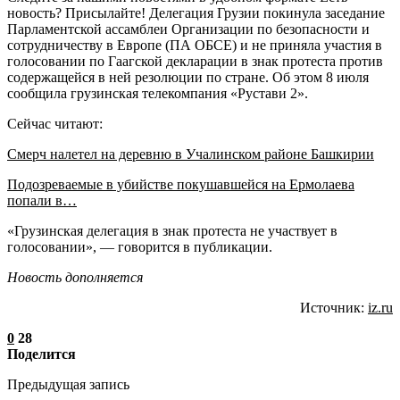
новость? Присылайте! Делегация Грузии покинула заседание
Парламентской ассамблеи Организации по безопасности и
сотрудничеству в Европе (ПА ОБСЕ) и не приняла участия в
голосовании по Гаагской декларации в знак протеста против
содержащейся в ней резолюции по стране. Об этом 8 июля
сообщила грузинская телекомпания «Рустави 2».
Сейчас читают:
Смерч налетел на деревню в Учалинском районе Башкирии
Подозреваемые в убийстве покушавшейся на Ермолаева
попали в…
«Грузинская делегация в знак протеста не участвует в
голосовании», — говорится в публикации.
Новость дополняется
Источник:
iz.ru
0
28
Поделится
Предыдущая запись