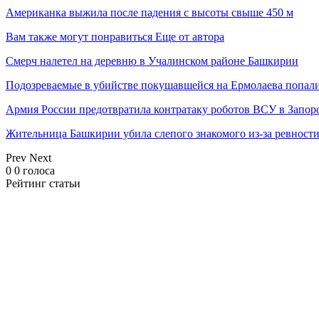
Американка выжила после падения с высоты свыше 450 м
Вам также могут понравиться
Еще от автора
Смерч налетел на деревню в Учалинском районе Башкирии
Подозреваемые в убийстве покушавшейся на Ермолаева попали
Армия России предотвратила контратаку роботов ВСУ в Запор
Жительница Башкирии убила слепого знакомого из-за ревност
Prev
Next
0
0
голоса
Рейтинг статьи