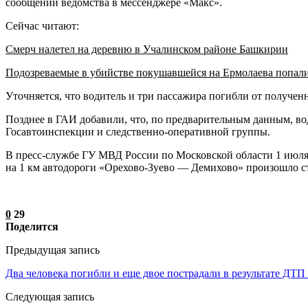
сообщении ведомства в мессенджере «Макс».
Сейчас читают:
Смерч налетел на деревню в Учалинском районе Башкирии
Подозреваемые в убийстве покушавшейся на Ермолаева попал
Уточняется, что водитель и три пассажира погибли от получе
Позднее в ГАИ добавили, что, по предварительным данным, вод
Госавтоинспекции и следственно-оперативной группы.
В пресс-службе ГУ МВД России по Московской области 1 июля 
на 1 км автодороги «Орехово-Зуево — Демихово» произошло сто
0
29
Поделится
Предыдущая запись
Два человека погибли и еще двое пострадали в результате ДТП
Следующая запись