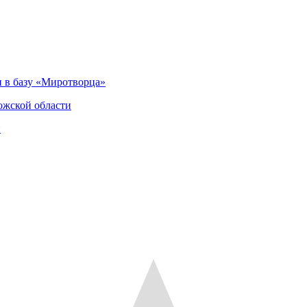
 в базу «Миротворца»
ожской области
и