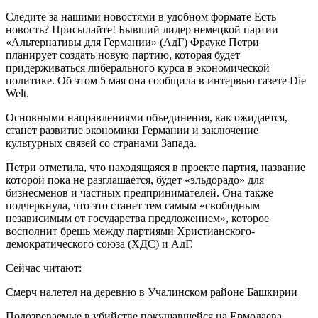
Следите за нашими новостями в удобном формате Есть
новость? Присылайте! Бывший лидер немецкой партии
«Альтернативы для Германии» (АдГ) Фрауке Петри
планирует создать новую партию, которая будет
придерживаться либерального курса в экономической
политике. Об этом 5 мая она сообщила в интервью газете Die
Welt.
Основными направлениями объединения, как ожидается,
станет развитие экономики Германии и заключение
культурных связей со странами Запада.
Петри отметила, что находящаяся в проекте партия, название
которой пока не разглашается, будет «эльдорадо» для
бизнесменов и частных предпринимателей. Она также
подчеркнула, что это станет тем самым «свободным
независимым от государства предложением», которое
восполнит брешь между партиями Христианского-
демократического союза (ХДС) и АдГ.
Сейчас читают:
Смерч налетел на деревню в Учалинском районе Башкирии
Подозреваемые в убийстве покушавшейся на Ермолаева