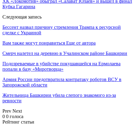
ХК «Локомотив» обыграл «Салават Юлаев» и вышел в финал
Кубка Гагарина
Следующая запись
Бессент назвал причину стремления Трампа к ресурсной
сделке с Украиной
Вам также могут понравиться
Еще от автора
Смерч налетел на деревню в Учалинском районе Башкирии
Подозреваемые в убийстве покушавшейся на Ермолаева
попали в базу «Миротворца»
Армия России предотвратила контратаку роботов ВСУ в
Запорожской области
Жительница Башкирии убила слепого знакомого из-за
ревности
Prev
Next
0
0
голоса
Рейтинг статьи