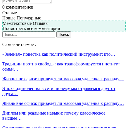
0
комментариев
Старые
Новые
Популярные
Межтекстовые Отзывы
Посмотреть все комментарии
Самое читаемое :
«Зеленая» повестка как политический инструмент: кто…
Традиции против свободы: как трансформируется институт
семьи…
Жизнь вне офиса: приведет ли массовая удаленка к распаду…
Эпоха одиночества в сети: почему мы отдаляемся друг от
друга…
Жизнь вне офиса: приведет ли массовая удаленка к распаду…
Диплом или реальные навыки: почему классическое
высшее…
От зумеров до альфа: как новые поколения меняют рынок