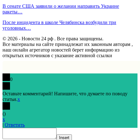
В сенате США заявили о желании направить Украине
ракеты…
После инцидента в школе Челябинска возбудили три
уголовных…
© 2026 - Новости 24 рф . Все права защищены.
Все материалы на сайте принадлежат их законным авторам ,
наш онлайн агрегатор новостей берет информацию из
открытых источников с указание активной ссылки
0
Оставьте комментарий! Напишите, что думаете по поводу
статьи.
x
(
)
x
|
Ответить
Insert