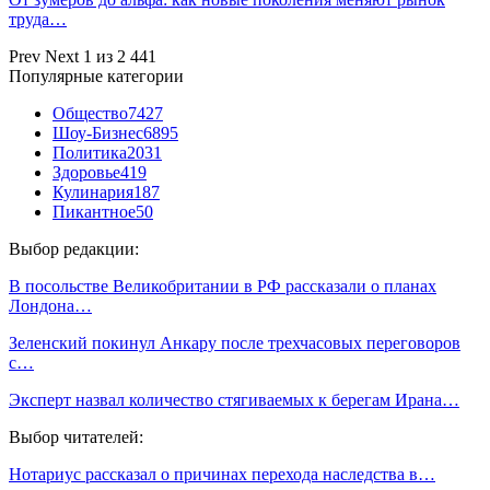
труда…
Prev
Next
1 из 2 441
Популярные категории
Общество
7427
Шоу-Бизнес
6895
Политика
2031
Здоровье
419
Кулинария
187
Пикантное
50
Выбор редакции:
В посольстве Великобритании в РФ рассказали о планах
Лондона…
Зеленский покинул Анкару после трехчасовых переговоров
с…
Эксперт назвал количество стягиваемых к берегам Ирана…
Выбор читателей:
Нотариус рассказал о причинах перехода наследства в…