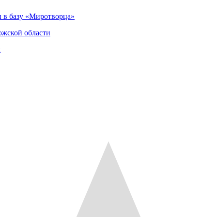
 в базу «Миротворца»
ожской области
и