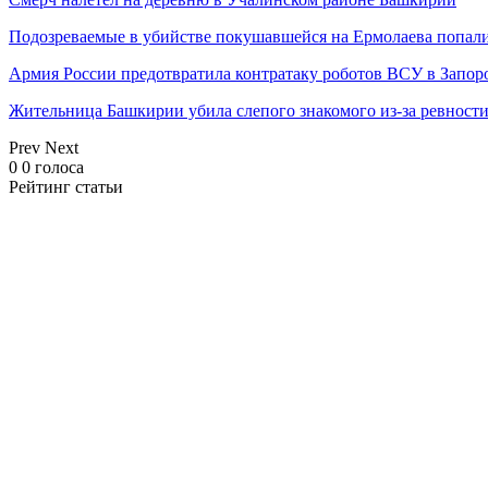
Подозреваемые в убийстве покушавшейся на Ермолаева попали
Армия России предотвратила контратаку роботов ВСУ в Запор
Жительница Башкирии убила слепого знакомого из-за ревност
Prev
Next
0
0
голоса
Рейтинг статьи