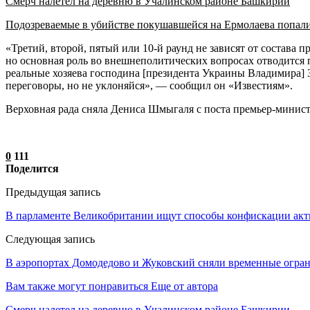
Смерч налетел на деревню в Учалинском районе Башкирии
Подозреваемые в убийстве покушавшейся на Ермолаева попал
«Третий, второй, пятый или 10-й раунд не зависят от состава 
но основная роль во внешнеполитических вопросах отводится пр
реальные хозяева господина [президента Украины Владимира] Зе
переговоры, но не уклоняйся», — сообщил он «Известиям».
Верховная рада сняла Дениса Шмыгаля с поста премьер-минист
0
111
Поделится
Предыдущая запись
В парламенте Великобритании ищут способы конфискации ак
Следующая запись
В аэропортах Домодедово и Жуковский сняли временные огран
Вам также могут понравиться
Еще от автора
Смерч налетел на деревню в Учалинском районе Башкирии