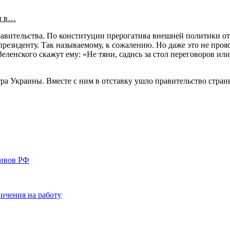
и в…
правительства. По конституции прерогатива внешней политики от
езиденту. Так называемому, к сожалению. Но даже это не проясни
ленского скажут ему: «Не тяни, садись за стол переговоров или
ра Украины. Вместе с ним в отставку ушло правительство стран
тивов РФ
ичения на работу