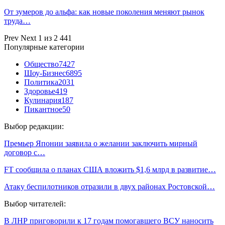
От зумеров до альфа: как новые поколения меняют рынок
труда…
Prev
Next
1 из 2 441
Популярные категории
Общество
7427
Шоу-Бизнес
6895
Политика
2031
Здоровье
419
Кулинария
187
Пикантное
50
Выбор редакции:
Премьер Японии заявила о желании заключить мирный
договор с…
FT сообщила о планах США вложить $1,6 млрд в развитие…
Атаку беспилотников отразили в двух районах Ростовской…
Выбор читателей:
В ЛНР приговорили к 17 годам помогавшего ВСУ наносить