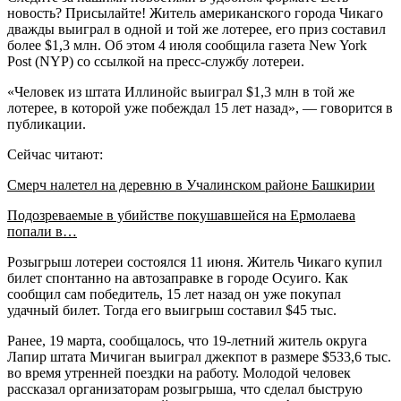
новость? Присылайте! Житель американского города Чикаго
дважды выиграл в одной и той же лотерее, его приз составил
более $1,3 млн. Об этом 4 июля сообщила газета New York
Post (NYP) со ссылкой на пресс-службу лотереи.
«Человек из штата Иллинойс выиграл $1,3 млн в той же
лотерее, в которой уже побеждал 15 лет назад», — говорится в
публикации.
Сейчас читают:
Смерч налетел на деревню в Учалинском районе Башкирии
Подозреваемые в убийстве покушавшейся на Ермолаева
попали в…
Розыгрыш лотереи состоялся 11 июня. Житель Чикаго купил
билет спонтанно на автозаправке в городе Осуиго. Как
сообщил сам победитель, 15 лет назад он уже покупал
удачный билет. Тогда его выигрыш составил $45 тыс.
Ранее, 19 марта, сообщалось, что 19-летний житель округа
Лапир штата Мичиган выиграл джекпот в размере $533,6 тыс.
во время утренней поездки на работу. Молодой человек
рассказал организаторам розыгрыша, что сделал быструю