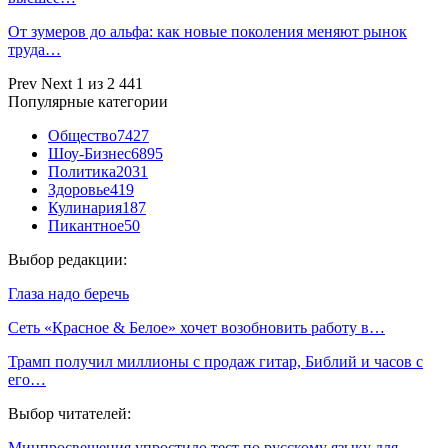
От зумеров до альфа: как новые поколения меняют рынок
труда…
Prev
Next
1 из 2 441
Популярные категории
Общество
7427
Шоу-Бизнес
6895
Политика
2031
Здоровье
419
Кулинария
187
Пикантное
50
Выбор редакции:
Глаза надо беречь
Сеть «Красное & Белое» хочет возобновить работу в…
Трамп получил миллионы с продаж гитар, Библий и часов с
его…
Выбор читателей:
Минпросвещения упростило тест по русскому языку для