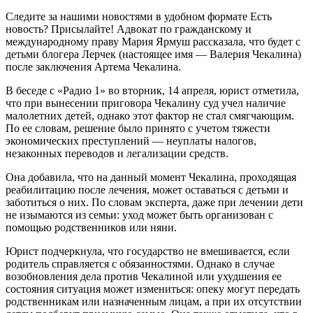
Следите за нашими новостями в удобном формате Есть
новость? Присылайте! Адвокат по гражданскому и
международному праву Мария Ярмуш рассказала, что будет с
детьми блогера Лерчек (настоящее имя — Валерия Чекалина)
после заключения Артема Чекалина.
В беседе с «Радио 1» во вторник, 14 апреля, юрист отметила,
что при вынесении приговора Чекалину суд учел наличие
малолетних детей, однако этот фактор не стал смягчающим.
По ее словам, решение было принято с учетом тяжести
экономических преступлений — неуплаты налогов,
незаконных переводов и легализации средств.
Она добавила, что на данный момент Чекалина, проходящая
реабилитацию после лечения, может оставаться с детьми и
заботиться о них. По словам эксперта, даже при лечении дети
не изымаются из семьи: уход может быть организован с
помощью родственников или няни.
Юрист подчеркнула, что государство не вмешивается, если
родитель справляется с обязанностями. Однако в случае
возобновления дела против Чекалиной или ухудшения ее
состояния ситуация может измениться: опеку могут передать
родственникам или назначенным лицам, а при их отсутствии