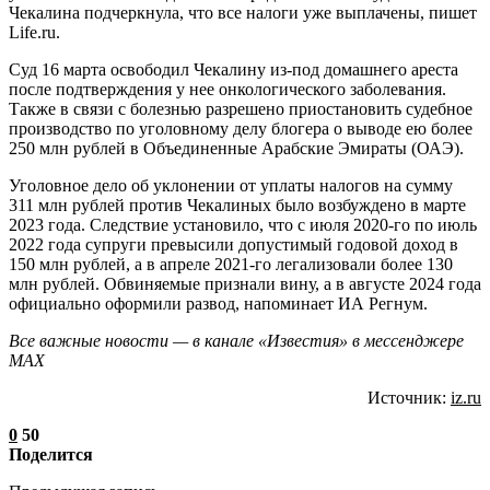
Чекалина подчеркнула, что все налоги уже выплачены, пишет
Life.ru.
Суд 16 марта освободил Чекалину из-под домашнего ареста
после подтверждения у нее онкологического заболевания.
Также в связи с болезнью разрешено приостановить судебное
производство по уголовному делу блогера о выводе ею более
250 млн рублей в Объединенные Арабские Эмираты (ОАЭ).
Уголовное дело об уклонении от уплаты налогов на сумму
311 млн рублей против Чекалиных было возбуждено в марте
2023 года. Следствие установило, что с июля 2020-го по июль
2022 года супруги превысили допустимый годовой доход в
150 млн рублей, а в апреле 2021-го легализовали более 130
млн рублей. Обвиняемые признали вину, а в августе 2024 года
официально оформили развод, напоминает ИА Регнум.
Все важные новости — в канале «Известия» в мессенджере
МАХ
Источник:
iz.ru
0
50
Поделится