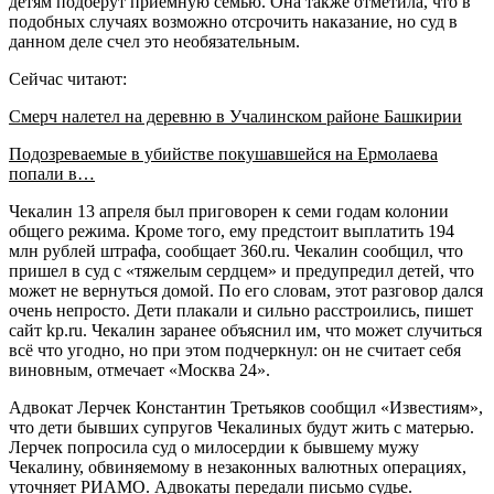
детям подберут приемную семью. Она также отметила, что в
подобных случаях возможно отсрочить наказание, но суд в
данном деле счел это необязательным.
Сейчас читают:
Смерч налетел на деревню в Учалинском районе Башкирии
Подозреваемые в убийстве покушавшейся на Ермолаева
попали в…
Чекалин 13 апреля был приговорен к семи годам колонии
общего режима. Кроме того, ему предстоит выплатить 194
млн рублей штрафа, сообщает 360.ru. Чекалин сообщил, что
пришел в суд с «тяжелым сердцем» и предупредил детей, что
может не вернуться домой. По его словам, этот разговор дался
очень непросто. Дети плакали и сильно расстроились, пишет
сайт kp.ru. Чекалин заранее объяснил им, что может случиться
всё что угодно, но при этом подчеркнул: он не считает себя
виновным, отмечает «Москва 24».
Адвокат Лерчек Константин Третьяков сообщил «Известиям»,
что дети бывших супругов Чекалиных будут жить с матерью.
Лерчек попросила суд о милосердии к бывшему мужу
Чекалину, обвиняемому в незаконных валютных операциях,
уточняет РИАМО. Адвокаты передали письмо судье.