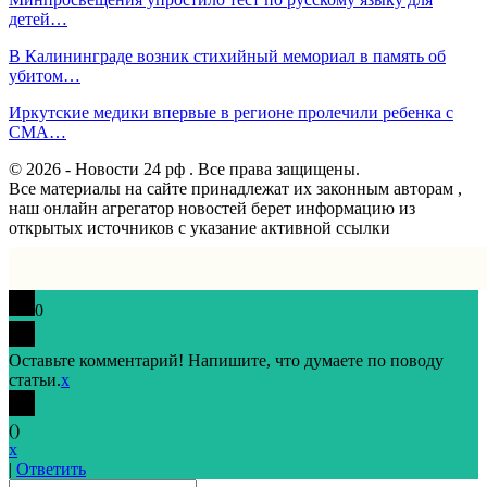
детей…
В Калининграде возник стихийный мемориал в память об
убитом…
Иркутские медики впервые в регионе пролечили ребенка с
СМА…
© 2026 - Новости 24 рф . Все права защищены.
Все материалы на сайте принадлежат их законным авторам ,
наш онлайн агрегатор новостей берет информацию из
открытых источников с указание активной ссылки
0
Оставьте комментарий! Напишите, что думаете по поводу
статьи.
x
(
)
x
|
Ответить