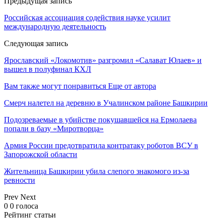
Предыдущая запись
Российская ассоциация содействия науке усилит
международную деятельность
Следующая запись
Ярославский «Локомотив» разгромил «Салават Юлаев» и
вышел в полуфинал КХЛ
Вам также могут понравиться
Еще от автора
Смерч налетел на деревню в Учалинском районе Башкирии
Подозреваемые в убийстве покушавшейся на Ермолаева
попали в базу «Миротворца»
Армия России предотвратила контратаку роботов ВСУ в
Запорожской области
Жительница Башкирии убила слепого знакомого из-за
ревности
Prev
Next
0
0
голоса
Рейтинг статьи