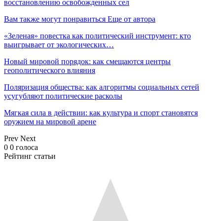
восстановлению освобожденных сел
Вам также могут понравиться
Еще от автора
«Зеленая» повестка как политический инструмент: кто
выигрывает от экологических…
Новый мировой порядок: как смещаются центры
геополитического влияния
Поляризация общества: как алгоритмы социальных сетей
усугубляют политические расколы
Мягкая сила в действии: как культура и спорт становятся
оружием на мировой арене
Prev
Next
0
0
голоса
Рейтинг статьи