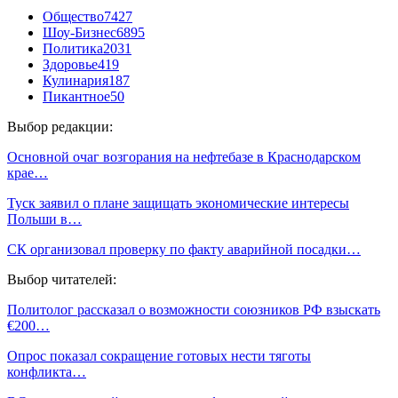
Общество
7427
Шоу-Бизнес
6895
Политика
2031
Здоровье
419
Кулинария
187
Пикантное
50
Выбор редакции:
Основной очаг возгорания на нефтебазе в Краснодарском
крае…
Туск заявил о плане защищать экономические интересы
Польши в…
СК организовал проверку по факту аварийной посадки…
Выбор читателей:
Политолог рассказал о возможности союзников РФ взыскать
€200…
Опрос показал сокращение готовых нести тяготы
конфликта…