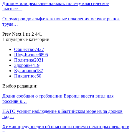
Диплом или реальные навыки: почему классическое
высшее…
От зумеров до альфа: как новые поколения меняют рынок
труда…
Prev
Next
1 из 2 441
Популярные категории
Общество
7427
Шоу-Бизнес
6895
Политика
2031
Здоровье
419
Кулинария
187
Пикантное
50
Выбор редакции:
Додик сообщил о требовании Европы ввести визы для
россиян в…
НАТО усилит наблюдение в Балтийском море из-за дронов
над…
Химик предупредил об опасности приема некоторых лекарств
в…