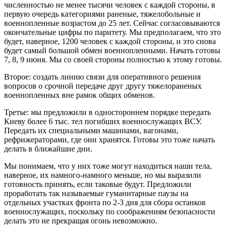
численностью не менее тысячи человек с каждой стороны, в
первую очередь категориями раненые, тяжелобольные и
военнопленные возрастом до 25 лет. Сейчас согласовываются
окончательные цифры по паритету. Мы предполагаем, что это
будет, наверное, 1200 человек с каждой стороны, и это снова
будет самый большой обмен военнопленными. Начать готовы
7, 8, 9 июня. Мы со своей стороны полностью к этому готовы.
Второе: создать линию связи для оперативного решения
вопросов о срочной передаче друг другу тяжелораненых
военнопленных вне рамок общих обменов.
Третье: мы предложили в одностороннем порядке передать
Киеву более 6 тыс. тел погибших военнослужащих ВСУ.
Передать их специальными машинами, вагонами,
рефрижераторами, где они хранятся. Готовы это тоже начать
делать в ближайшие дни.
Мы понимаем, что у них тоже могут находиться наши тела,
наверное, их намного-намного меньше, но мы выразили
готовность принять, если таковые будут. Предложили
проработать так называемые гуманитарные паузы на
отдельных участках фронта по 2-3 дня для сбора останков
военнослужащих, поскольку по соображениям безопасности
делать это не прекращая огонь невозможно.