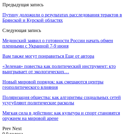
Предыдущая запись
Путину доложили о результатах расследования терактов в
Брянской и Курской областях
Следующая запись
Мединский заявил о готовности России начать обмен
пленными с Украиной 7-9 июня
Вам также могут понравиться
Еще от автора
«Зеленая» повестка как политический инструмент: кто
выигрывает от экологических…
Новый мировой порядок: как смещаются центры
геополитического влияния
Поляризация общества: как алгоритмы социальных сетей
усугубляют политические расколы
Мягкая сила в действии: как культура и спорт становятся
оружием на мировой арене
Prev
Next
0
0
голоса