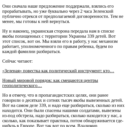
Они сначала наше предложение поддержали, взялись его
прорабатывать, но уже буквально через 2 часа Зеленский
публично отрекся от предполагаемой договоренности. Тем не
менее, мы готовы к ней вернуться.
Ну и наконец, украинская сторона передала нам в списке
якобы похищенных с территории Украины 339 детей. Вот
этот список, вот он. Мы взяли его в работу, у нас механизм
работает, уполномоченного по правам ребенка, будем по
каждой фамилии разбираться.
Сейчас читают:
«Зеленая» повестка как политический инструмент: кто…
Новый мировой порядок: как смещаются центры
геополитического…
Но я отмечу, что в пропагандистских целях, они ранее
говорили о десятках и сотнях тысяч якобы вывезенных детей.
Вот на самом деле 339, и надо еще разбираться, сколько из них
находится. Они были спасены нашими солдатами, вывезены
из-под обстрела, надо разбираться, сколько находится у нас, а
сколько, как показывает практика, потом обнаруживается где-
нибудь в Европе. Вот так вот по всем, Владимир